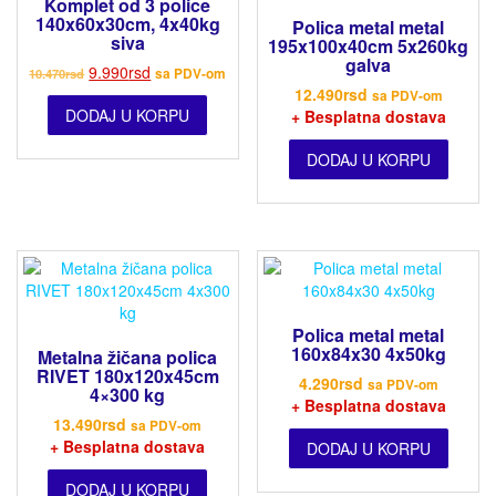
Komplet od 3 police
140x60x30cm, 4x40kg
Polica metal metal
siva
195x100x40cm 5x260kg
galva
9.990
rsd
10.470
rsd
sa PDV-om
12.490
rsd
sa PDV-om
DODAJ U KORPU
+ Besplatna dostava
DODAJ U KORPU
Polica metal metal
160x84x30 4x50kg
Metalna žičana polica
RIVET 180x120x45cm
4.290
rsd
sa PDV-om
4×300 kg
+ Besplatna dostava
13.490
rsd
sa PDV-om
+ Besplatna dostava
DODAJ U KORPU
DODAJ U KORPU