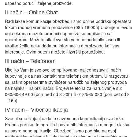
uspešno poručili željene proizvode.
II način – Online Chat
Radi lakše komunikacije obezbedili smo online podršku operatera
tokom radnog vremena prodavnice (08h-16:00h) U donjem levom
uglu ekrana možete pronaći dugme za komunikaciju sa
operaterom. Možete pitati sve što vam ne bude bilo jasno ili
ukoliko želite neku dodatnu informaciju o proizvodu koji vas
interesuje. Ovim putem možete i izvršiti porudžbinu.
III način – Telefonom
Ukoliko Vam je sve ovo komplikovano, najjednostavniji način
kupovine je da nas kontaktirate telefonskim putem. U razgovoru
sa našim operaterima izvršićete narudžbinu željenog proizvoda
na najlakši i najbrži način. Brojevi telefona za naručivanje su:
060/606 49 00 (pon-ned od 8-20h) ili 018/565-080 (pon-pet od 8
– 16h)
IV način – Viber aplikacija
Svesni smo činjenice da je savremena komunikacija sve brža.
Prenos poruka, fotografija i povratnih informacija mnogo je lakša
uz savremene aplikacije. Obezbedili smo podršku na ovoj
platformi kako bismo bili dostupni za vaše upite i porudžbine na