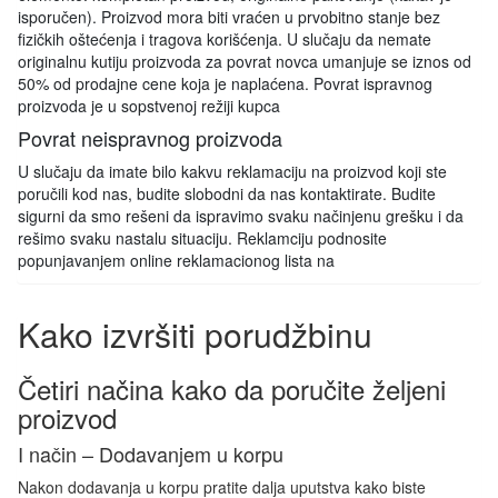
isporučen). Proizvod mora biti vraćen u prvobitno stanje bez
fizičkih oštećenja i tragova korišćenja. U slučaju da nemate
originalnu kutiju proizvoda za povrat novca umanjuje se iznos od
50% od prodajne cene koja je naplaćena. Povrat ispravnog
proizvoda je u sopstvenoj režiji kupca
Povrat neispravnog proizvoda
U slučaju da imate bilo kakvu reklamaciju na proizvod koji ste
poručili kod nas, budite slobodni da nas kontaktirate. Budite
sigurni da smo rešeni da ispravimo svaku načinjenu grešku i da
rešimo svaku nastalu situaciju. Reklamciju podnosite
popunjavanjem online reklamacionog lista na
Kako izvršiti porudžbinu
Četiri načina kako da poručite željeni
proizvod
I način – Dodavanjem u korpu
Nakon dodavanja u korpu pratite dalja uputstva kako biste