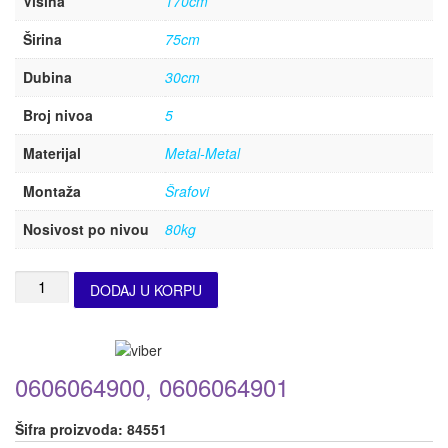
Visina
170cm
Širina
75cm
Dubina
30cm
Broj nivoa
5
Materijal
Metal-Metal
Montaža
Šrafovi
Nosivost po nivou
80kg
DODAJ U KORPU
0606064900, 0606064901
Šifra proizvoda:
84551