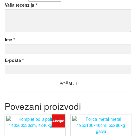
Vaša recenzija
*
Ime
*
E-pošta
*
Povezani proizvodi
Akcija!