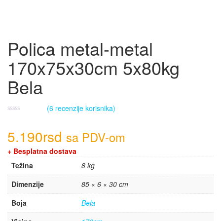
Polica metal-metal
170x75x30cm 5x80kg
Bela
(
6
recenzije korisnika)
5.190
rsd
sa PDV-om
+ Besplatna dostava
Težina
8 kg
Dimenzije
85 × 6 × 30 cm
Boja
Bela