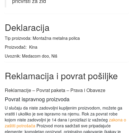
pričvrsti za zid
Deklaracija
Tip proizvoda: Montažna metalna polica
Proizvođač: Kina
Uvoznik: Medacom doo, Niš
Reklamacija i povrat pošiljke
Reklamacije – Povrat paketa – Prava i Obaveze
Povrat ispravnog proizvoda
U slučaju da niste zadovoljni kupljenim proizvodom, možete ga
vratiti i ukoliko je sve ispravno na njemu. Rok za povrat robe
kojom niste zadovoljni je 14 dana i proizilazi iz važećeg
zakona o
zaštiti potrošača
Proizvod mora sadržati sve pripadajuće
elemente: kompletan proizvod, originalno pakovanje (kakav je