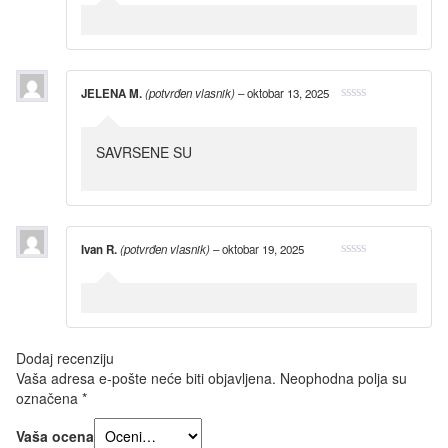
JELENA M.
(potvrđen vlasnik)
–
oktobar 13, 2025
SAVRSENE SU
Ivan R.
(potvrđen vlasnik)
–
oktobar 19, 2025
Dodaj recenziju
Vaša adresa e-pošte neće biti objavljena.
Neophodna polja su
označena
*
Vaša ocena