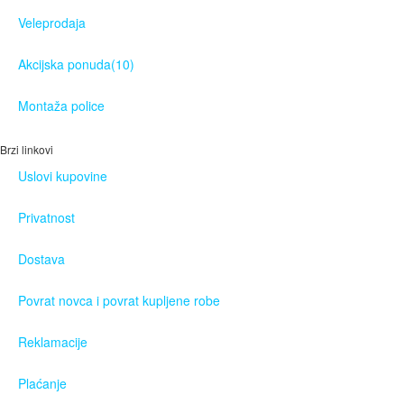
Veleprodaja
Akcijska ponuda
(10)
Montaža police
Brzi linkovi
Uslovi kupovine
Privatnost
Dostava
Povrat novca i povrat kupljene robe
Reklamacije
Plaćanje