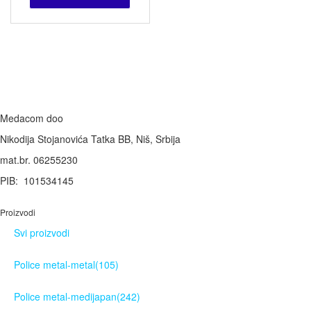
Medacom doo
Nikodija Stojanovića Tatka BB, Niš, Srbija
mat.br. 06255230
PIB: 101534145
Proizvodi
Svi proizvodi
Police metal-metal
(105)
Police metal-medijapan
(242)