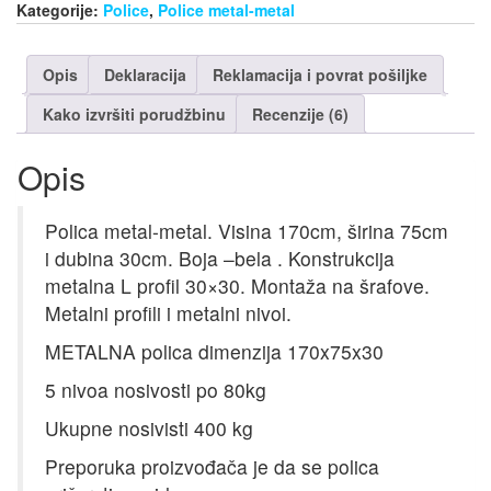
Kategorije:
Police
,
Police metal-metal
Opis
Deklaracija
Reklamacija i povrat pošiljke
Kako izvršiti porudžbinu
Recenzije (6)
Opis
Polica metal-metal. Visina 170cm, širina 75cm
i dubina 30cm. Boja –bela . Konstrukcija
metalna L profil 30×30. Montaža na šrafove.
Metalni profili i metalni nivoi.
METALNA polica dimenzija 170x75x30
5 nivoa nosivosti po 80kg
Ukupne nosivisti 400 kg
Preporuka proizvođača je da se polica