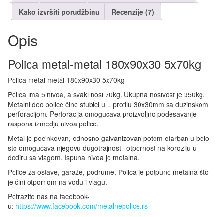
Kako izvršiti porudžbinu
Recenzije (7)
Opis
Polica metal-metal 180x90x30 5x70kg
Polica metal-metal 180x90x30 5x70kg
Polica ima 5 nivoa, a svaki nosi 70kg. Ukupna nosivost je 350kg.
Metalni deo police čine stubici u L profilu 30x30mm sa duzinskom
perforacijom. Perforacija omogucava proizvoljno podesavanje
raspona izmedju nivoa police.
Metal je pocinkovan, odnosno galvanizovan potom ofarban u belo
sto omogucava njegovu dugotrajnost i otpornost na koroziju u
dodiru sa vlagom. Ispuna nivoa je metalna.
Police za ostave, garaže, podrume. Polica je potpuno metalna što
je čini otpornom na vodu i vlagu.
Potrazite nas na facebook-
u:
https://www.facebook.com/metalnepolice.rs