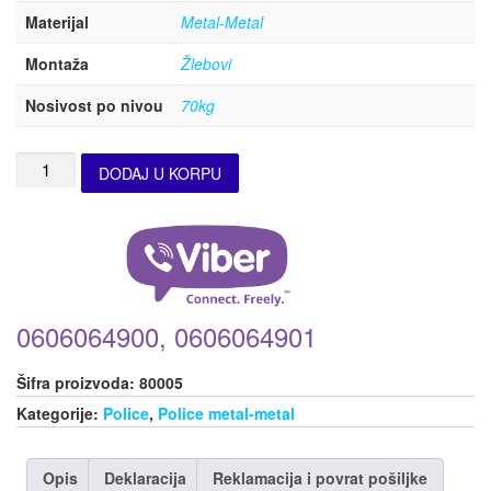
Materijal
Metal-Metal
Montaža
Žlebovi
Nosivost po nivou
70kg
DODAJ U KORPU
0606064900, 0606064901
Šifra proizvoda:
80005
Kategorije:
Police
,
Police metal-metal
Opis
Deklaracija
Reklamacija i povrat pošiljke