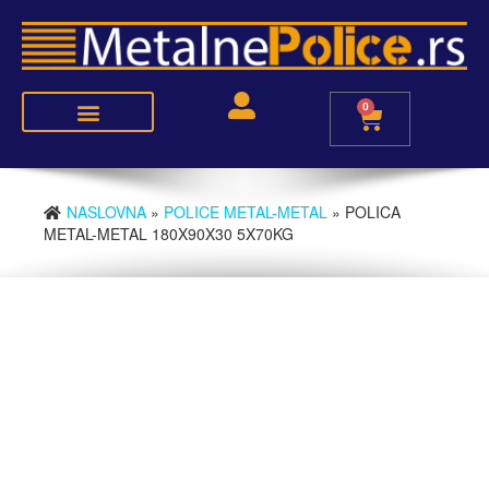
0
Police metal-medijapan
Police metal-metal
NASLOVNA
»
POLICE METAL-METAL
» POLICA
METAL-METAL 180X90X30 5X70KG