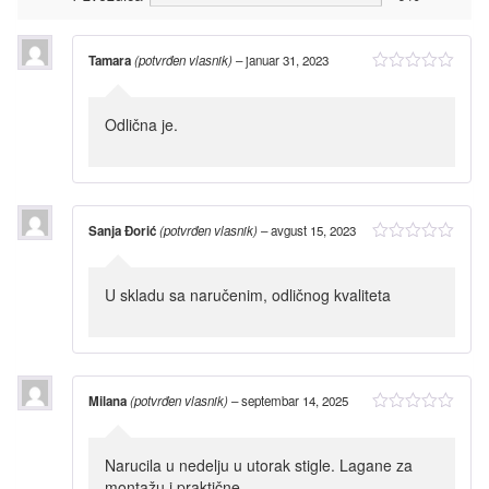
Tamara
(potvrđen vlasnik)
–
januar 31, 2023
Odlična je.
Sanja Đorić
(potvrđen vlasnik)
–
avgust 15, 2023
U skladu sa naručenim, odličnog kvaliteta
Milana
(potvrđen vlasnik)
–
septembar 14, 2025
Narucila u nedelju u utorak stigle. Lagane za
montažu i praktične.