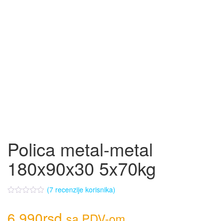
Polica metal-metal
180x90x30 5x70kg
(
7
recenzije korisnika)
6.990
rsd
sa PDV-om