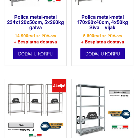
Polica metal-metal
Polica metal-metal
234x120x50cm, 5x260kg
170x90x40cm, 4x50kg
galva
Siva – vijak
14.990
rsd
5.890
rsd
sa PDV-om
sa PDV-om
+ Besplatna dostava
+ Besplatna dostava
DODAJ U KORPU
DODAJ U KORPU
Akcija!