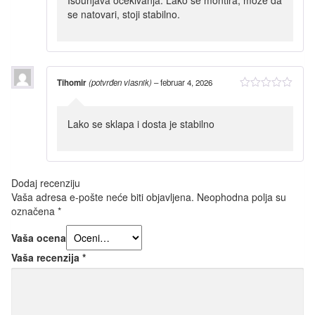
se natovari, stoji stabilno.
Tihomir
(potvrđen vlasnik)
–
februar 4, 2026
Lako se sklapa i dosta je stabilno
Dodaj recenziju
Vaša adresa e-pošte neće biti objavljena.
Neophodna polja su
označena
*
Vaša ocena
Vaša recenzija
*