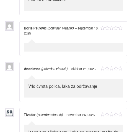
Boris Petrović
(potvrđen vlasnik)
–
septembar 16,
2025
Anonimno
(potvrđen vlasnik)
–
oktobar 21, 2025
Vrlo čvrsta polica, laka za održavanje
Tivadar
(potvrđen vlasnik)
–
novembar 26, 2025
Isounjava očekivanja. Lako se montira, može da