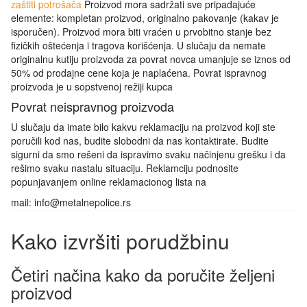
zaštiti potrošača
Proizvod mora sadržati sve pripadajuće
elemente: kompletan proizvod, originalno pakovanje (kakav je
isporučen). Proizvod mora biti vraćen u prvobitno stanje bez
fizičkih oštećenja i tragova korišćenja. U slučaju da nemate
originalnu kutiju proizvoda za povrat novca umanjuje se iznos od
50% od prodajne cene koja je naplaćena. Povrat ispravnog
proizvoda je u sopstvenoj režiji kupca
Povrat neispravnog proizvoda
U slučaju da imate bilo kakvu reklamaciju na proizvod koji ste
poručili kod nas, budite slobodni da nas kontaktirate. Budite
sigurni da smo rešeni da ispravimo svaku načinjenu grešku i da
rešimo svaku nastalu situaciju. Reklamciju podnosite
popunjavanjem online reklamacionog lista na
mail: info@metalnepolice.rs
Kako izvršiti porudžbinu
Četiri načina kako da poručite željeni
proizvod