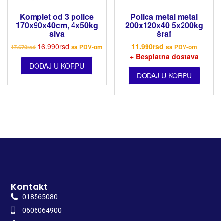
Komplet od 3 police
Polica metal metal
170x90x40cm, 4x50kg
200x120x40 5x200kg
siva
šraf
16.990
rsd
11.990
rsd
17.670
rsd
sa PDV-om
sa PDV-om
+ Besplatna dostava
DODAJ U KORPU
DODAJ U KORPU
Kontakt
018565080
0606064900