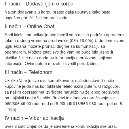
I način – Dodavanjem u korpu
Nakon dodavanja u korpu pratite dalja uputstva kako biste
uspešno poručili željene proizvode.
II način – Online Chat
Radi lakše komunikacije obezbedili smo online podršku operatera
tokom radnog vremena prodavnice (08h-16:00h) U donjem levom
uglu ekrana možete pronaći dugme za komunikaciju sa
operaterom. Možete pitati sve što vam ne bude bilo jasno ili
ukoliko želite neku dodatnu informaciju o proizvodu koji vas
interesuje. Ovim putem možete i izvršiti porudžbinu.
III način – Telefonom
Ukoliko Vam je sve ovo komplikovano, najjednostavniji način
kupovine je da nas kontaktirate telefonskim putem. U razgovoru
sa našim operaterima izvršićete narudžbinu željenog proizvoda
na najlakši i najbrži način. Brojevi telefona za naručivanje su:
060/606 49 00 (pon-ned od 8-20h) ili 018/565-080 (pon-pet od 8
– 16h)
IV način – Viber aplikacija
Svesni smo činjenice da je savremena komunikacija sve brža.