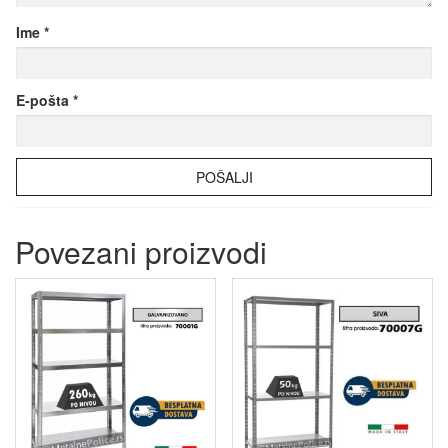
Ime
*
E-pošta
*
Povezani proizvodi