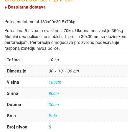
+ Besplatna dostava
Polica metal-metal 180x90x30 5x70kg
Polica ima 5 nivoa, a svaki nosi 70kg. Ukupna nosivost je 350kg.
Metalni deo police čine stubici u L profilu 30x30mm sa duzinskom
perforacijom. Perforacija omogucava proizvoljno podesavanje
raspona izmedju nivoa police.
Težina
10 kg
Dimenzije
90 × 10 × 30 cm
Visina
180cm
Širina
90cm
Dubina
30cm
Boja
Bela
Broj nivoa
5