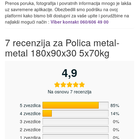
Prenos poruka, fotografija i povratnih informacija mnogo je lakša
uz savremene aplikacije. Obezbedili smo podršku na ovoj
platformi kako bismo bili dostupni za vaše upite i porudžbine na
najlakši mogući način :
Viber kontakt 060/606 49 00
7 recenzija za
Polica metal-
metal 180x90x30 5x70kg
4,9
Na osnovu 7 recenzija
5 zvezdica
85%
4 zvezdice
14%
3 zvezdice
0%
2 zvezdice
0%
1 zvezdica
0%