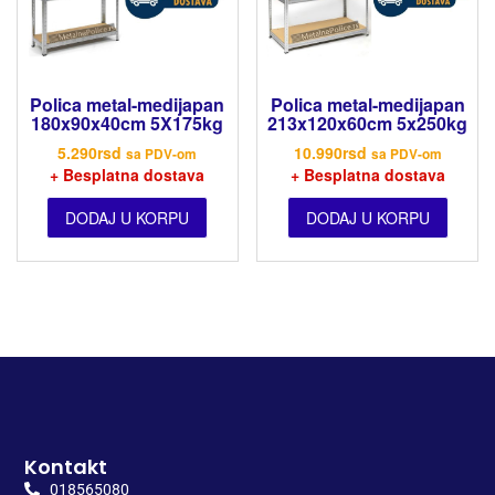
Polica metal-medijapan
Polica metal-medijapan
180x90x40cm 5X175kg
213x120x60cm 5x250kg
5.290
rsd
10.990
rsd
sa PDV-om
sa PDV-om
+ Besplatna dostava
+ Besplatna dostava
DODAJ U KORPU
DODAJ U KORPU
Kontakt
018565080