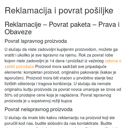
Reklamacija i povrat pošiljke
Reklamacije – Povrat paketa – Prava i
Obaveze
Povrat ispravnog proizvoda
U slučaju da niste zadovoljni kupljenim proizvodom, možete ga
vratiti i ukoliko je sve ispravno na njemu. Rok za povrat robe
kojom niste zadovoljni je 14 dana i proizilazi iz važećeg
zakona o
zaštiti potrošača
Proizvod mora sadržati sve pripadajuće
elemente: kompletan proizvod, originalno pakovanje (kakav je
isporučen). Proizvod mora biti vraćen u prvobitno stanje bez
fizičkih oštećenja i tragova korišćenja. U slučaju da nemate
originalnu kutiju proizvoda za povrat novca umanjuje se iznos od
50% od prodajne cene koja je naplaćena. Povrat ispravnog
proizvoda je u sopstvenoj režiji kupca
Povrat neispravnog proizvoda
U slučaju da imate bilo kakvu reklamaciju na proizvod koji ste
poručili kod nas, budite slobodni da nas kontaktirate. Budite