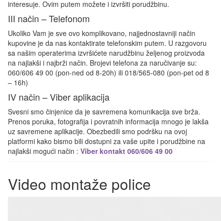
interesuje. Ovim putem možete i izvršiti porudžbinu.
III način – Telefonom
Ukoliko Vam je sve ovo komplikovano, najjednostavniji način
kupovine je da nas kontaktirate telefonskim putem. U razgovoru
sa našim operaterima izvršićete narudžbinu željenog proizvoda
na najlakši i najbrži način. Brojevi telefona za naručivanje su:
060/606 49 00 (pon-ned od 8-20h) ili 018/565-080 (pon-pet od 8
– 16h)
IV način – Viber aplikacija
Svesni smo činjenice da je savremena komunikacija sve brža.
Prenos poruka, fotografija i povratnih informacija mnogo je lakša
uz savremene aplikacije. Obezbedili smo podršku na ovoj
platformi kako bismo bili dostupni za vaše upite i porudžbine na
najlakši mogući način :
Viber kontakt 060/606 49 00
Video montaže police