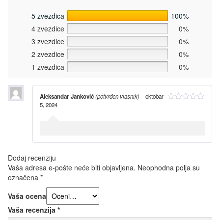
5 zvezdica
100%
4 zvezdice
0%
3 zvezdice
0%
2 zvezdice
0%
1 zvezdica
0%
Aleksandar Janković
(potvrđen vlasnik)
–
oktobar
5, 2024
Dodaj recenziju
Vaša adresa e-pošte neće biti objavljena.
Neophodna polja su
označena
*
Vaša ocena
Vaša recenzija
*