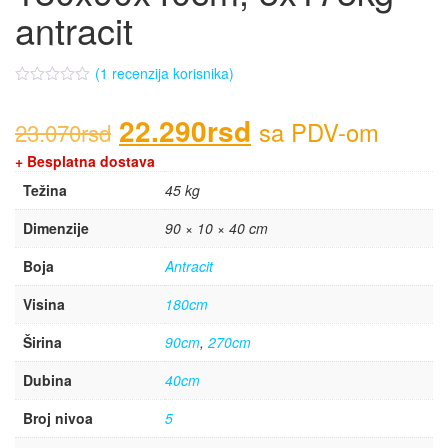
antracit
(
1
recenzija korisnika)
22.290
rsd
sa PDV-om
23.070
rsd
+ Besplatna dostava
Težina
45 kg
Dimenzije
90 × 10 × 40 cm
Boja
Antracit
Visina
180cm
Širina
90cm
,
270cm
Dubina
40cm
Broj nivoa
5