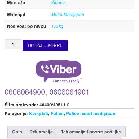
Montaža
Žlebovi
Materijal
Metal-Medijapan
Nosivost po nivou
175kg
DODAJ U KORPU
0606064900, 0606064901
Šifra proizvoda:
40400/40511-2
Kategorije:
Kompleti
,
Police
,
Police metal-medijapan
Opis
Deklaracija
Reklamacija i povrat pošiljke