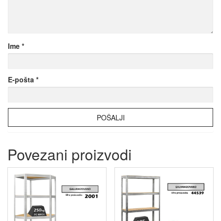
Ime
*
E-pošta
*
Povezani proizvodi