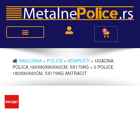
0
Police metal-medijapan
Police metal-metal
NASLOVNA
»
POLICE
»
KOMPLETI
» UGAONA
POLICA 180X90X90X40CM, 5X175KG + 2 POLICE
180X90X40CM, 5X175KG ANTRACIT
Akcija!