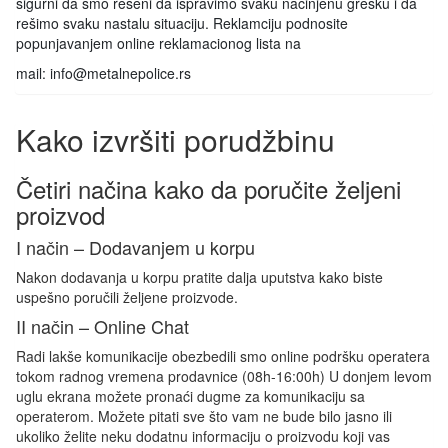
sigurni da smo rešeni da ispravimo svaku načinjenu grešku i da
rešimo svaku nastalu situaciju. Reklamciju podnosite
popunjavanjem online reklamacionog lista na
mail: info@metalnepolice.rs
Kako izvršiti porudžbinu
Četiri načina kako da poručite željeni
proizvod
I način – Dodavanjem u korpu
Nakon dodavanja u korpu pratite dalja uputstva kako biste
uspešno poručili željene proizvode.
II način – Online Chat
Radi lakše komunikacije obezbedili smo online podršku operatera
tokom radnog vremena prodavnice (08h-16:00h) U donjem levom
uglu ekrana možete pronaći dugme za komunikaciju sa
operaterom. Možete pitati sve što vam ne bude bilo jasno ili
ukoliko želite neku dodatnu informaciju o proizvodu koji vas