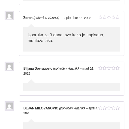
Zoran
(potvrđen vlasnik)
–
septembar 18, 2022
isporuka za 3 dana, sve kako je napisano,
montaža laka.
Biljana Dovragovic
(potvrđen vlasnik)
–
mart 25,
2023
DEJAN MILOVANOVIC
(potvrđen vlasnik)
–
april 4,
2023