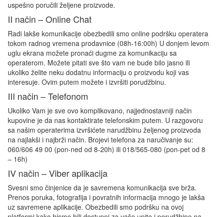
uspešno poručili željene proizvode.
II način – Online Chat
Radi lakše komunikacije obezbedili smo online podršku operatera
tokom radnog vremena prodavnice (08h-16:00h) U donjem levom
uglu ekrana možete pronaći dugme za komunikaciju sa
operaterom. Možete pitati sve što vam ne bude bilo jasno ili
ukoliko želite neku dodatnu informaciju o proizvodu koji vas
interesuje. Ovim putem možete i izvršiti porudžbinu.
III način – Telefonom
Ukoliko Vam je sve ovo komplikovano, najjednostavniji način
kupovine je da nas kontaktirate telefonskim putem. U razgovoru
sa našim operaterima izvršićete narudžbinu željenog proizvoda
na najlakši i najbrži način. Brojevi telefona za naručivanje su:
060/606 49 00 (pon-ned od 8-20h) ili 018/565-080 (pon-pet od 8
– 16h)
IV način – Viber aplikacija
Svesni smo činjenice da je savremena komunikacija sve brža.
Prenos poruka, fotografija i povratnih informacija mnogo je lakša
uz savremene aplikacije. Obezbedili smo podršku na ovoj
platformi kako bismo bili dostupni za vaše upite i porudžbine na