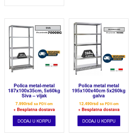
Polica metal-metal
Polica metal metal
187x100x35cm, 5x60kg
195x100x40cm 5x260kg
Siva – vijak
galva
7.990
rsd
12.490
rsd
sa PDV-om
sa PDV-om
+ Besplatna dostava
+ Besplatna dostava
DODAJ U KORPU
DODAJ U KORPU