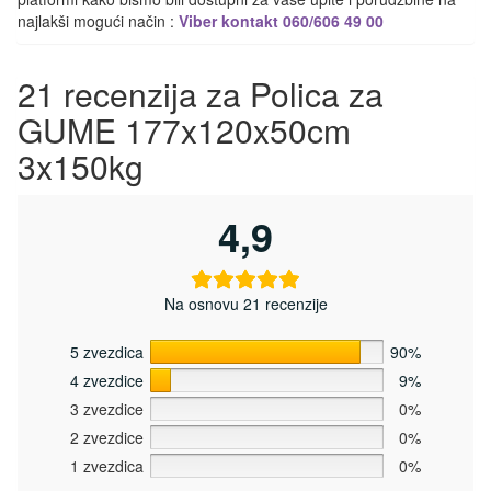
najlakši mogući način :
Viber kontakt 060/606 49 00
21 recenzija za
Polica za
GUME 177x120x50cm
3x150kg
4,9
Na osnovu 21 recenzije
5 zvezdica
90%
4 zvezdice
9%
3 zvezdice
0%
2 zvezdice
0%
1 zvezdica
0%