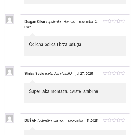
Dragan Čikara
(potvrđen vlasnik)
–
novembar 3,
2024
Odlicna polica i brza usluga
Sinisa Savic
(potvrđen vlasnik)
–
jul 27, 2025
Super laka montaza, cvrste ,stabilne.
DUŠAN
(potvrđen vlasnik)
–
septembar 15, 2025