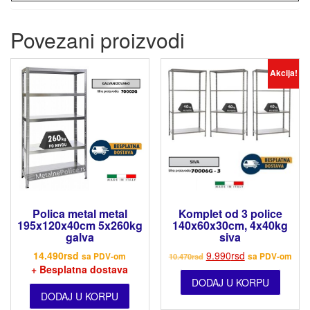
Povezani proizvodi
Akcija!
Polica metal metal
Komplet od 3 police
195x120x40cm 5x260kg
140x60x30cm, 4x40kg
galva
siva
14.490
rsd
9.990
rsd
sa PDV-om
10.470
rsd
sa PDV-om
+ Besplatna dostava
DODAJ U KORPU
DODAJ U KORPU