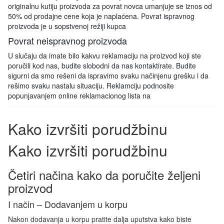
originalnu kutiju proizvoda za povrat novca umanjuje se iznos od
50% od prodajne cene koja je naplaćena. Povrat ispravnog
proizvoda je u sopstvenoj režiji kupca
Povrat neispravnog proizvoda
U slučaju da imate bilo kakvu reklamaciju na proizvod koji ste
poručili kod nas, budite slobodni da nas kontaktirate. Budite
sigurni da smo rešeni da ispravimo svaku načinjenu grešku i da
rešimo svaku nastalu situaciju. Reklamciju podnosite
popunjavanjem online reklamacionog lista na
Kako izvršiti porudžbinu
Kako izvršiti porudžbinu
Četiri načina kako da poručite željeni
proizvod
I način – Dodavanjem u korpu
Nakon dodavanja u korpu pratite dalja uputstva kako biste