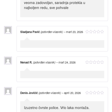
veoma zadovoljan, saradnja protekla u
najboljem redu, sve pohvale
Sladjana Pavić
(potvrđen vlasnik)
–
mart 23, 2026
Nenad R.
(potvrđen vlasnik)
–
mart 24, 2026
Denis Jovičić
(potvrđen vlasnik)
–
april 20, 2026
Izuzetno čvrste police. Vrlo laka montaža.