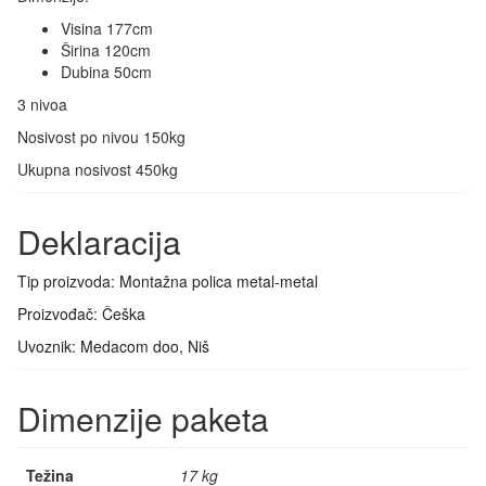
Visina 177cm
Širina 120cm
Dubina 50cm
3 nivoa
Nosivost po nivou 150kg
Ukupna nosivost 450kg
Deklaracija
Tip proizvoda: Montažna polica metal-metal
Proizvođač: Češka
Uvoznik: Medacom doo, Niš
Dimenzije paketa
Težina
17 kg