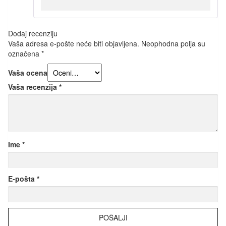
Dodaj recenziju
Vaša adresa e-pošte neće biti objavljena.
Neophodna polja su
označena
*
Vaša ocena
Vaša recenzija
*
Ime
*
E-pošta
*