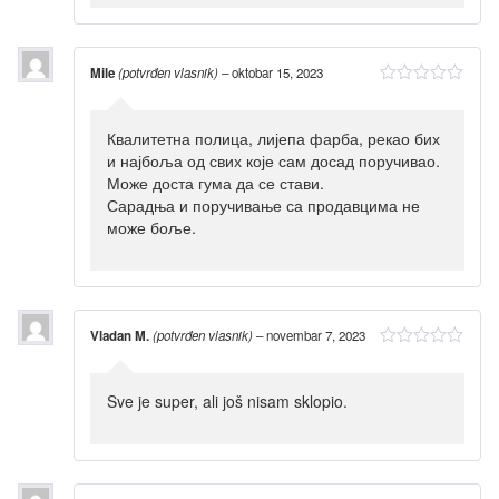
Mile
(potvrđen vlasnik)
–
oktobar 15, 2023
Квалитетна полица, лијепа фарба, рекао бих
и најбоља од свих које сам досад поручивао.
Може доста гума да се стави.
Сарадња и поручивање са продавцима не
може боље.
Vladan M.
(potvrđen vlasnik)
–
novembar 7, 2023
Sve je super, ali još nisam sklopio.