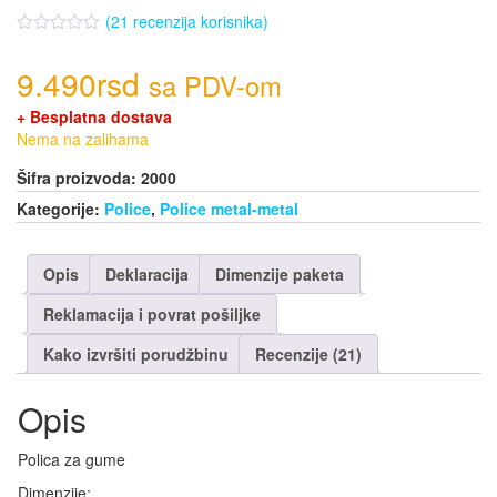
(
21
recenzija korisnika)
9.490
rsd
sa PDV-om
+ Besplatna dostava
Nema na zalihama
Šifra proizvoda:
2000
Kategorije:
Police
,
Police metal-metal
Opis
Deklaracija
Dimenzije paketa
Reklamacija i povrat pošiljke
Kako izvršiti porudžbinu
Recenzije (21)
Opis
Polica za gume
Dimenzije: