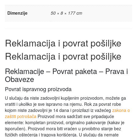
Dimenzije
50 × 8 × 177 cm
Reklamacija i povrat pošiljke
Reklamacija i povrat pošiljke
Reklamacije – Povrat paketa – Prava i
Obaveze
Povrat ispravnog proizvoda
U slučaju da niste zadovoljni kupljenim proizvodom, možete ga
vratiti i ukoliko je sve ispravno na njemu. Rok za povrat robe
kojom niste zadovoljni je 14 dana i proizilazi iz važećeg
zakona o
zaštiti potrošača
Proizvod mora sadržati sve pripadajuće
elemente: kompletan proizvod, originalno pakovanje (kakav je
isporučen). Proizvod mora biti vraćen u prvobitno stanje bez
fizičkih oštećenja i tragova korišćenja. U slučaju da nemate