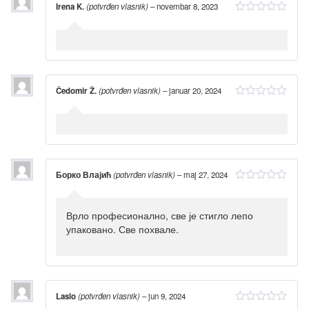
Irena K.
(potvrđen vlasnik)
–
novembar 8, 2023
Čedomir Ž.
(potvrđen vlasnik)
–
januar 20, 2024
Борко Влајић
(potvrđen vlasnik)
–
maj 27, 2024
Врло професионално, све је стигло лепо
упаковано. Све похвале.
Laslo
(potvrđen vlasnik)
–
jun 9, 2024