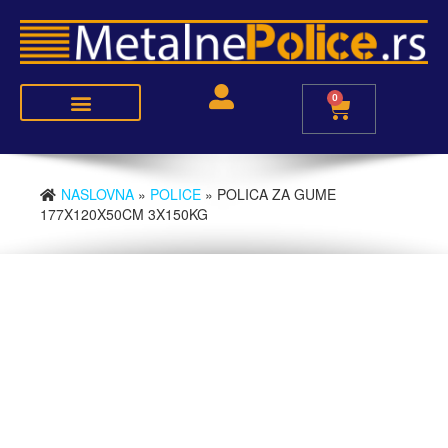
0
Police metal-medijapan
Police metal-metal
NASLOVNA
»
POLICE
» POLICA ZA GUME
177X120X50CM 3X150KG