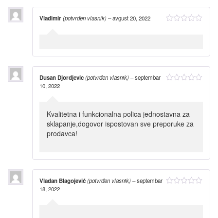
Vladimir
(potvrđen vlasnik)
–
avgust 20, 2022
Dusan Djordjevic
(potvrđen vlasnik)
–
septembar
10, 2022
Kvalitetna i funkcionalna polica jednostavna za
sklapanje,dogovor ispostovan sve preporuke za
prodavca!
Vladan Blagojević
(potvrđen vlasnik)
–
septembar
18, 2022