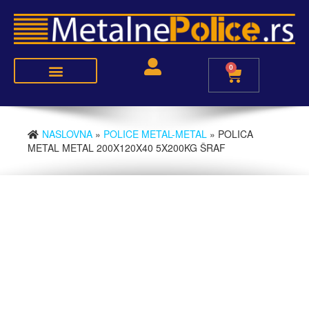
0
Police metal-medijapan
Police metal-metal
NASLOVNA
»
POLICE METAL-METAL
» POLICA
METAL METAL 200X120X40 5X200KG ŠRAF