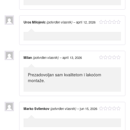
Uros Milojevic
(potvrđen vlasnik)
–
april 12, 2026
Milan
(potvrđen vlasnik)
–
april 13, 2026
Prezadovoljan sam kvalitetom i lakoćom
montaže.
Marko Svilenkov
(potvrđen vlasnik)
–
jun 15, 2026