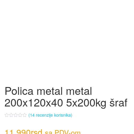
Polica metal metal
200x120x40 5x200kg šraf
(
14
recenzije korisnika)
11.990
rsd
sa PDV-om