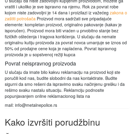
U slučaju da niste zadovoljni kupljenim proizvodom, možete ga
vratiti i ukoliko je sve ispravno na njemu. Rok za povrat robe
kojom niste zadovoljni je 14 dana i proizilazi iz važećeg
zakona o
zaštiti potrošača
Proizvod mora sadržati sve pripadajuće
elemente: kompletan proizvod, originalno pakovanje (kakav je
isporučen). Proizvod mora biti vraćen u prvobitno stanje bez
fizičkih oštećenja i tragova korišćenja. U slučaju da nemate
originalnu kutiju proizvoda za povrat novca umanjuje se iznos od
50% od prodajne cene koja je naplaćena. Povrat ispravnog
proizvoda je u sopstvenoj režiji kupca
Povrat neispravnog proizvoda
U slučaju da imate bilo kakvu reklamaciju na proizvod koji ste
poručili kod nas, budite slobodni da nas kontaktirate. Budite
sigurni da smo rešeni da ispravimo svaku načinjenu grešku i da
rešimo svaku nastalu situaciju. Reklamciju podnosite
popunjavanjem online reklamacionog lista na
mail: info@metalnepolice.rs
Kako izvršiti porudžbinu