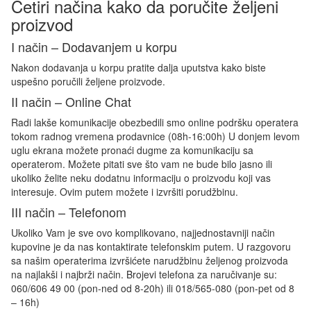
Četiri načina kako da poručite željeni
proizvod
I način – Dodavanjem u korpu
Nakon dodavanja u korpu pratite dalja uputstva kako biste
uspešno poručili željene proizvode.
II način – Online Chat
Radi lakše komunikacije obezbedili smo online podršku operatera
tokom radnog vremena prodavnice (08h-16:00h) U donjem levom
uglu ekrana možete pronaći dugme za komunikaciju sa
operaterom. Možete pitati sve što vam ne bude bilo jasno ili
ukoliko želite neku dodatnu informaciju o proizvodu koji vas
interesuje. Ovim putem možete i izvršiti porudžbinu.
III način – Telefonom
Ukoliko Vam je sve ovo komplikovano, najjednostavniji način
kupovine je da nas kontaktirate telefonskim putem. U razgovoru
sa našim operaterima izvršićete narudžbinu željenog proizvoda
na najlakši i najbrži način. Brojevi telefona za naručivanje su:
060/606 49 00 (pon-ned od 8-20h) ili 018/565-080 (pon-pet od 8
– 16h)