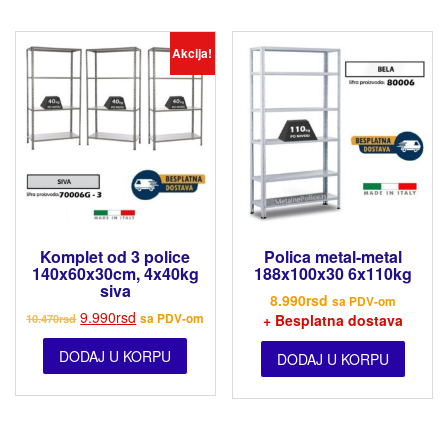
Akcija!
Komplet od 3 police
Polica metal-metal
140x60x30cm, 4x40kg
188x100x30 6x110kg
siva
8.990
rsd
sa PDV-om
9.990
rsd
10.470
rsd
sa PDV-om
+ Besplatna dostava
DODAJ U KORPU
DODAJ U KORPU