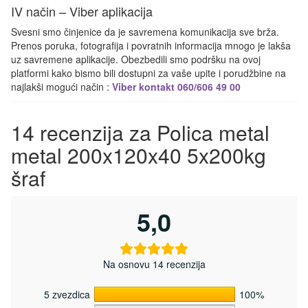
IV način – Viber aplikacija
Svesni smo činjenice da je savremena komunikacija sve brža.
Prenos poruka, fotografija i povratnih informacija mnogo je lakša
uz savremene aplikacije. Obezbedili smo podršku na ovoj
platformi kako bismo bili dostupni za vaše upite i porudžbine na
najlakši mogući način :
Viber kontakt 060/606 49 00
14 recenzija za
Polica metal
metal 200x120x40 5x200kg
šraf
5,0
Na osnovu 14 recenzija
5 zvezdica
100%