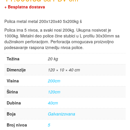
+ Besplatna dostava
Polica metal metal 200x120x40 5x200kg š
Polica ima 5 nivoa, a svaki nosi 200kg. Ukupna nosivost je
1000kg. Metalni deo police čine stubici u L profilu 30x30mm sa
dužinskom perforacijom. Perforacija omogucava proizvoljno
podesavanje raspona izmedju nivoa police.
Težina
20 kg
Dimenzije
120 × 10 × 40 cm
Visina
200cm
Širina
120cm
Dubina
40cm
Boja
Galvanizovana
Broj nivoa
5