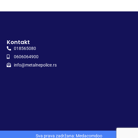
Kontakt
018565080
0606064900
info@metalnepolice.rs
Sva prava zadržana: Medacomdoo