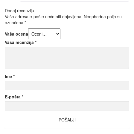
Dodaj recenziju
Vaša adresa e-pošte neće biti objavljena.
Neophodna polja su
označena
*
Vaša ocena
Vaša recenzija
*
Ime
*
E-pošta
*