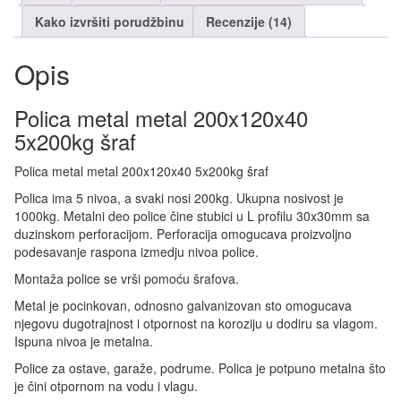
Kako izvršiti porudžbinu
Recenzije (14)
Opis
Polica metal metal 200x120x40
5x200kg šraf
Polica metal metal 200x120x40 5x200kg šraf
Polica ima 5 nivoa, a svaki nosi 200kg. Ukupna nosivost je
1000kg. Metalni deo police čine stubici u L profilu 30x30mm sa
duzinskom perforacijom. Perforacija omogucava proizvoljno
podesavanje raspona izmedju nivoa police.
Montaža police se vrši pomoću šrafova.
Metal je pocinkovan, odnosno galvanizovan sto omogucava
njegovu dugotrajnost i otpornost na koroziju u dodiru sa vlagom.
Ispuna nivoa je metalna.
Police za ostave, garaže, podrume. Polica je potpuno metalna što
je čini otpornom na vodu i vlagu.