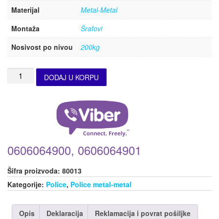
Materijal
Metal-Metal
Montaža
Šrafovi
Nosivost po nivou
200kg
DODAJ U KORPU
0606064900, 0606064901
Šifra proizvoda:
80013
Kategorije:
Police
,
Police metal-metal
Opis
Deklaracija
Reklamacija i povrat pošiljke