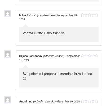
Miloš Pićurić
(potvrđen vlasnik)
–
septembar 15,
2024
Veoma čvrste i lako sklopive.
Biljana Barudanov
(potvrđen vlasnik)
–
septembar
15, 2024
Sve pohvale I preporuke saradnja brza I tacna
😊
Anonimno
(potvrđen vlasnik)
–
decembar 10, 2024