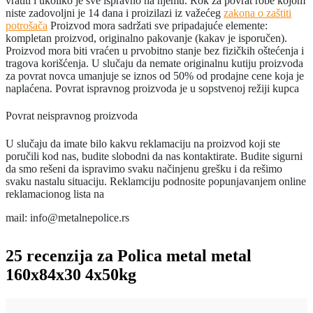
vratiti i ukoliko je sve ispravno na njemu. Rok za povrat robe kojom
niste zadovoljni je 14 dana i proizilazi iz važećeg
zakona o zaštiti
potrošača
Proizvod mora sadržati sve pripadajuće elemente:
kompletan proizvod, originalno pakovanje (kakav je isporučen).
Proizvod mora biti vraćen u prvobitno stanje bez fizičkih oštećenja i
tragova korišćenja. U slučaju da nemate originalnu kutiju proizvoda
za povrat novca umanjuje se iznos od 50% od prodajne cene koja je
naplaćena. Povrat ispravnog proizvoda je u sopstvenoj režiji kupca
Povrat neispravnog proizvoda
U slučaju da imate bilo kakvu reklamaciju na proizvod koji ste
poručili kod nas, budite slobodni da nas kontaktirate. Budite sigurni
da smo rešeni da ispravimo svaku načinjenu grešku i da rešimo
svaku nastalu situaciju. Reklamciju podnosite popunjavanjem online
reklamacionog lista na
mail: info@metalnepolice.rs
25 recenzija za
Polica metal metal
160x84x30 4x50kg