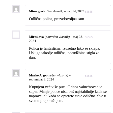
Mima
(potvrđen vlasnik)
–
maj 14, 2024
Odlična polica, prezadovoljna sam
Miroslava
(potvrđen vlasnik)
–
maj 28,
2024
Polica je fantastična, izuzetno lako se sklapa.
Usluga takodje odlična, porudžbina stigla za
dan.
Marko A.
(potvrđen vlasnik)
–
septembar 8, 2024
Kupujem već više puta. Odnos value/novac je
super. Manje police nisu baš najstabilnije kada se
naprave, ali kada se opterete stoje odlično. Sve u
svemu preporučujem.