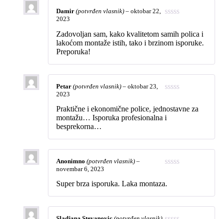
Damir
(potvrđen vlasnik)
–
oktobar 22,
2023
Zadovoljan sam, kako kvalitetom samih polica i
lakoćom montaže istih, tako i brzinom isporuke.
Preporuka!
Petar
(potvrđen vlasnik)
–
oktobar 23,
2023
Praktične i ekonomične police, jednostavne za
montažu… Isporuka profesionalna i
besprekorna…
Anonimno
(potvrđen vlasnik)
–
novembar 6, 2023
Super brza isporuka. Laka montaza.
Sladjana Stevanovic
(potvrđen vlasnik)