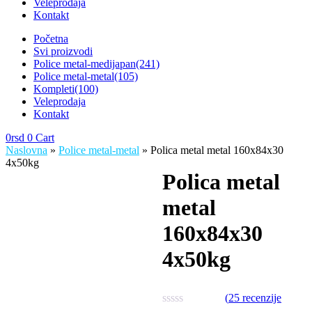
Veleprodaja
Kontakt
Početna
Svi proizvodi
Police metal-medijapan
(241)
Police metal-metal
(105)
Kompleti
(100)
Veleprodaja
Kontakt
0
rsd
0
Cart
Naslovna
»
Police metal-metal
» Polica metal metal 160x84x30
4x50kg
Polica metal
metal
160x84x30
4x50kg
(
25
recenzije