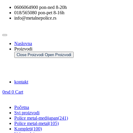
Skip
0606064900 pon-ned 8-20h
to
018/565080 pon-pet 8-16h
the
info@metalnepolice.rs
content
Naslovna
Proizvodi
Close Proizvodi
Open Proizvodi
kontakt
0
rsd
0
Cart
Početna
Svi proizvodi
Police metal-medijapan
(241)
Police metal-metal
(105)
Kompleti
(100)