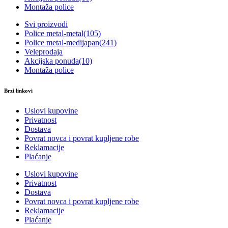
Montaža police
Svi proizvodi
Police metal-metal
(105)
Police metal-medijapan
(241)
Veleprodaja
Akcijska ponuda
(10)
Montaža police
Brzi linkovi
Uslovi kupovine
Privatnost
Dostava
Povrat novca i povrat kupljene robe
Reklamacije
Plaćanje
Uslovi kupovine
Privatnost
Dostava
Povrat novca i povrat kupljene robe
Reklamacije
Plaćanje