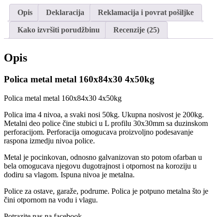
Opis
Deklaracija
Reklamacija i povrat pošiljke
Kako izvršiti porudžbinu
Recenzije (25)
Opis
Polica metal metal 160x84x30 4x50kg
Polica metal metal 160x84x30 4x50kg
Polica ima 4 nivoa, a svaki nosi 50kg. Ukupna nosivost je 200kg.
Metalni deo police čine stubici u L profilu 30x30mm sa duzinskom
perforacijom. Perforacija omogucava proizvoljno podesavanje
raspona izmedju nivoa police.
Metal je pocinkovan, odnosno galvanizovan sto potom ofarban u
bela omogucava njegovu dugotrajnost i otpornost na koroziju u
dodiru sa vlagom. Ispuna nivoa je metalna.
Police za ostave, garaže, podrume. Polica je potpuno metalna što je
čini otpornom na vodu i vlagu.
Potrazite nas na facebook-