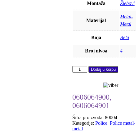
Montaža
Žlebovi
Metal-
Materijal
Metal
Boja
Bela
Broj nivoa
4
Polica
Dodaj u korpu
metal
metal
160x84x30
4x50kg
0606064900,
količina
0606064901
Šifra proizvoda:
80004
Kategorije:
Police
,
Police metal-
metal