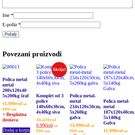
Ime
*
E-pošta
*
Povezani proizvodi
Akcija!
Polica metal
metal
200x120x40
5x200kg šraf
Komplet od 3
Polica metal-
police
metal
Polica metal-
11.990
rsd
sa
140x60x30cm,
234x120x50cm,
metal
PDV-om
4x40kg siva
5x260kg
187x120x40cm,
+ Besplatna
galva
5x140kg
dostava
10.470
rsd
Originalna
Galva
9.990
rsd
Trenutna
cena
14.990
rsd
sa
sa
Dodaj u korpu
cena
je
11.990
rsd
PDV-om
PDV-om
sa