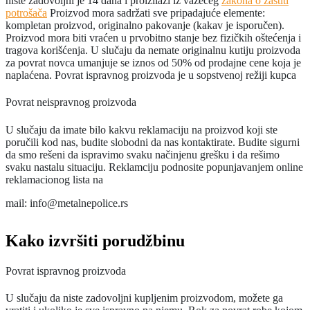
niste zadovoljni je 14 dana i proizilazi iz važećeg
zakona o zaštiti
potrošača
Proizvod mora sadržati sve pripadajuće elemente:
kompletan proizvod, originalno pakovanje (kakav je isporučen).
Proizvod mora biti vraćen u prvobitno stanje bez fizičkih oštećenja i
tragova korišćenja. U slučaju da nemate originalnu kutiju proizvoda
za povrat novca umanjuje se iznos od 50% od prodajne cene koja je
naplaćena. Povrat ispravnog proizvoda je u sopstvenoj režiji kupca
Povrat neispravnog proizvoda
U slučaju da imate bilo kakvu reklamaciju na proizvod koji ste
poručili kod nas, budite slobodni da nas kontaktirate. Budite sigurni
da smo rešeni da ispravimo svaku načinjenu grešku i da rešimo
svaku nastalu situaciju. Reklamciju podnosite popunjavanjem online
reklamacionog lista na
mail: info@metalnepolice.rs
Kako izvršiti porudžbinu
Povrat ispravnog proizvoda
U slučaju da niste zadovoljni kupljenim proizvodom, možete ga