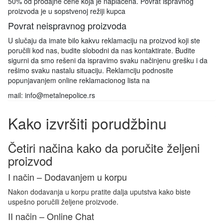
50% od prodajne cene koja je naplaćena. Povrat ispravnog
proizvoda je u sopstvenoj režiji kupca
Povrat neispravnog proizvoda
U slučaju da imate bilo kakvu reklamaciju na proizvod koji ste
poručili kod nas, budite slobodni da nas kontaktirate. Budite
sigurni da smo rešeni da ispravimo svaku načinjenu grešku i da
rešimo svaku nastalu situaciju. Reklamciju podnosite
popunjavanjem online reklamacionog lista na
mail: info@metalnepolice.rs
Kako izvršiti porudžbinu
Četiri načina kako da poručite željeni
proizvod
I način – Dodavanjem u korpu
Nakon dodavanja u korpu pratite dalja uputstva kako biste
uspešno poručili željene proizvode.
II način – Online Chat