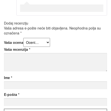
Dodaj recenziju
Vaša adresa e-pošte neće biti objavljena.
Neophodna polja su
označena
*
Vaša ocena
Vaša recenzija
*
Ime
*
E-pošta
*