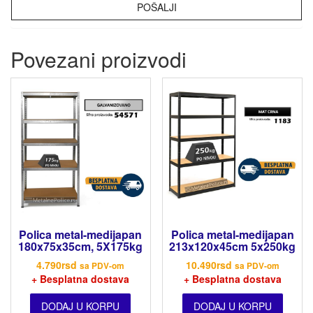
Povezani proizvodi
Polica metal-medijapan
Polica metal-medijapan
180x75x35cm, 5X175kg
213x120x45cm 5x250kg
4.790
rsd
10.490
rsd
sa PDV-om
sa PDV-om
+ Besplatna dostava
+ Besplatna dostava
DODAJ U KORPU
DODAJ U KORPU