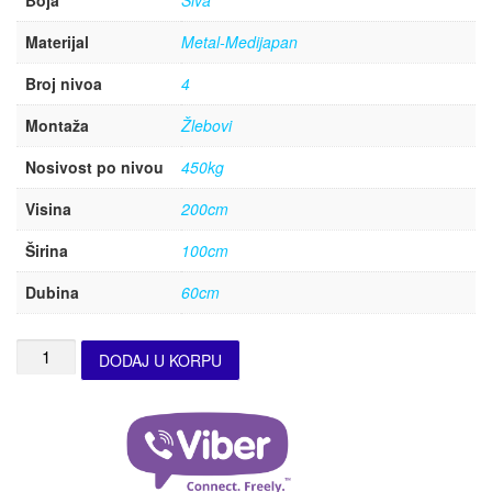
Boja
Siva
Materijal
Metal-Medijapan
Broj nivoa
4
Montaža
Žlebovi
Nosivost po nivou
450kg
Visina
200cm
Širina
100cm
Dubina
60cm
DODAJ U KORPU