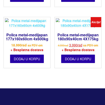
Akcija!
Polica metal-medijapan
Polica metal-medijapan
177x160x60cm 4x600kg
180x90x40cm 4X175kg
18.990
rsd
3.990
rsd
sa PDV-om
4.990
rsd
sa PDV-om
+ Besplatna dostava
+ Besplatna dostava
DODAJ U KORPU
DODAJ U KORPU