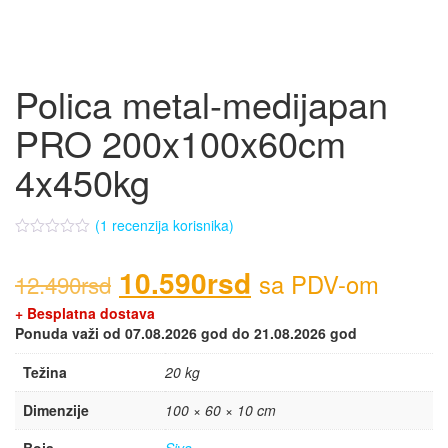
Polica metal-medijapan
PRO 200x100x60cm
4x450kg
(
1
recenzija korisnika)
10.590
rsd
sa PDV-om
12.490
rsd
+ Besplatna dostava
Ponuda važi od 07.08.2026 god do 21.08.2026 god
Težina
20 kg
Dimenzije
100 × 60 × 10 cm