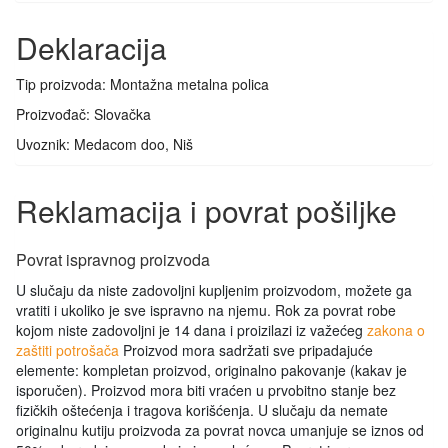
Deklaracija
Tip proizvoda: Montažna metalna polica
Proizvođač: Slovačka
Uvoznik: Medacom doo, Niš
Reklamacija i povrat pošiljke
Povrat ispravnog proizvoda
U slučaju da niste zadovoljni kupljenim proizvodom, možete ga
vratiti i ukoliko je sve ispravno na njemu. Rok za povrat robe
kojom niste zadovoljni je 14 dana i proizilazi iz važećeg
zakona o
zaštiti potrošača
Proizvod mora sadržati sve pripadajuće
elemente: kompletan proizvod, originalno pakovanje (kakav je
isporučen). Proizvod mora biti vraćen u prvobitno stanje bez
fizičkih oštećenja i tragova korišćenja. U slučaju da nemate
originalnu kutiju proizvoda za povrat novca umanjuje se iznos od