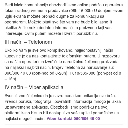
Radi lakše komunikacije obezbedili smo online podršku operatera
tokom radnog vremena prodavnice (08h-16:00h) U donjem levom
uglu ekrana možete pronaći dugme za komunikaciju sa
operaterom. Možete pitati sve što vam ne bude bilo jasno ili
ukoliko želite neku dodatnu informaciju o proizvodu koji vas
interesuje. Ovim putem možete i izvršiti porudžbinu.
III način – Telefonom
Ukoliko Vam je sve ovo komplikovano, najjednostavniji način
kupovine je da nas kontaktirate telefonskim putem. U razgovoru
sa našim operaterima izvršićete narudžbinu željenog proizvoda
na najlakši i najbrži način. Brojevi telefona za naručivanje su:
060/606 49 00 (pon-ned od 8-20h) ili 018/565-080 (pon-pet od 8
– 16h)
IV način – Viber aplikacija
Svesni smo činjenice da je savremena komunikacija sve brža.
Prenos poruka, fotografija i povratnih informacija mnogo je lakša
uz savremene aplikacije. Obezbedili smo podršku na ovoj
platformi kako bismo bili dostupni za vaše upite i porudžbine na
najlakši mogući način :
Viber kontakt 060/606 49 00