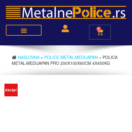
0
Police metal-medijapan
Police metal-metal
NASLOVNA
»
POLICE METAL-MEDIJAPAN
» POLICA
METAL-MEDIJAPAN PRO 200X100X60CM 4X450KG
Akcija!