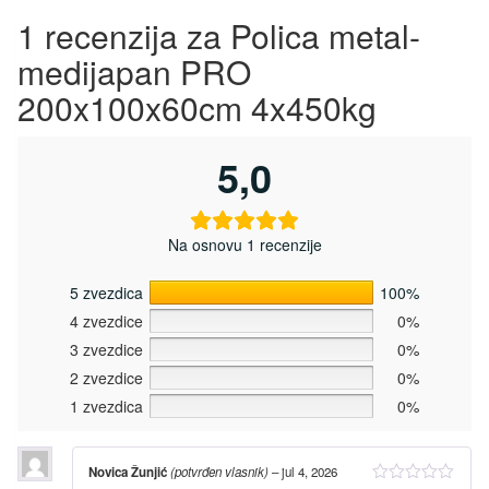
1 recenzija za
Polica metal-
medijapan PRO
200x100x60cm 4x450kg
5,0
Na osnovu 1 recenzije
5 zvezdica
100%
4 zvezdice
0%
3 zvezdice
0%
2 zvezdice
0%
1 zvezdica
0%
Novica Žunjić
(potvrđen vlasnik)
–
jul 4, 2026