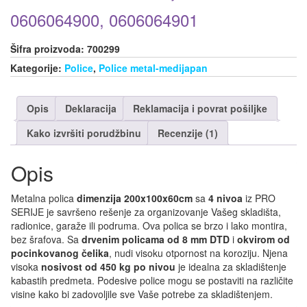
0606064900, 0606064901
Šifra proizvoda:
700299
Kategorije:
Police
,
Police metal-medijapan
Opis
Deklaracija
Reklamacija i povrat pošiljke
Kako izvršiti porudžbinu
Recenzije (1)
Opis
Metalna polica
dimenzija 200x100x60cm
sa
4 nivoa
iz PRO
SERIJE je savršeno rešenje za organizovanje Vašeg skladišta,
radionice, garaže ili podruma. Ova polica se brzo i lako montira,
bez šrafova. Sa
drvenim policama od 8 mm DTD
i
okvirom od
pocinkovanog čelika
, nudi visoku otpornost na koroziju. Njena
visoka
nosivost od 450 kg po nivou
je idealna za skladištenje
kabastih predmeta. Podesive police mogu se postaviti na različite
visine kako bi zadovoljile sve Vaše potrebe za skladištenjem.