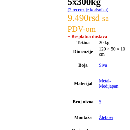
5x300kg
(
2
recenzije korisnika)
9.490
rsd
sa
PDV-om
+ Besplatna dostava
Težina
20 kg
120 × 50 × 10
Dimenzije
cm
Boja
Siva
Metal-
Materijal
Medijapan
Broj nivoa
5
Montaža
Žlebovi