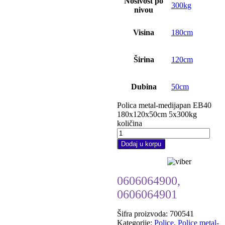
Nosivost po
300kg
nivou
Visina
180cm
Širina
120cm
Dubina
50cm
Polica metal-medijapan EB40
180x120x50cm 5x300kg
količina
Dodaj u korpu
0606064900,
0606064901
Šifra proizvoda:
700541
Kategorije:
Police
,
Police metal-