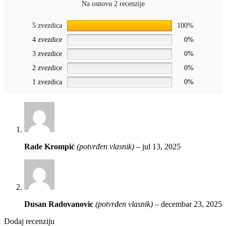
Na osnovu 2 recenzije
5 zvezdica
100%
4 zvezdice
0%
3 zvezdice
0%
2 zvezdice
0%
1 zvezdica
0%
Rade Krompić
(potvrđen vlasnik)
–
jul 13, 2025
Dusan Radovanovic
(potvrđen vlasnik)
–
decembar 23, 2025
Dodaj recenziju