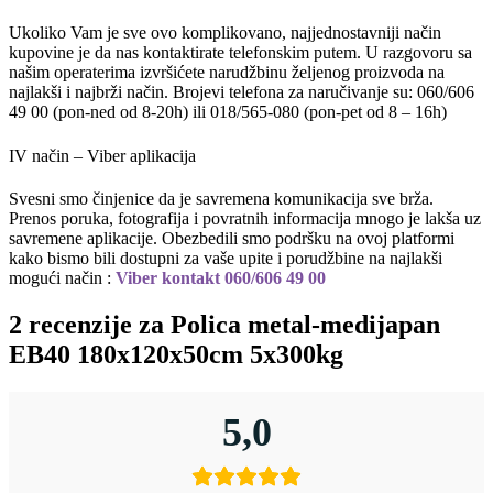
Ukoliko Vam je sve ovo komplikovano, najjednostavniji način
kupovine je da nas kontaktirate telefonskim putem. U razgovoru sa
našim operaterima izvršićete narudžbinu željenog proizvoda na
najlakši i najbrži način. Brojevi telefona za naručivanje su: 060/606
49 00 (pon-ned od 8-20h) ili 018/565-080 (pon-pet od 8 – 16h)
IV način – Viber aplikacija
Svesni smo činjenice da je savremena komunikacija sve brža.
Prenos poruka, fotografija i povratnih informacija mnogo je lakša uz
savremene aplikacije. Obezbedili smo podršku na ovoj platformi
kako bismo bili dostupni za vaše upite i porudžbine na najlakši
mogući način :
Viber kontakt 060/606 49 00
2 recenzije za
Polica metal-medijapan
EB40 180x120x50cm 5x300kg
5,0