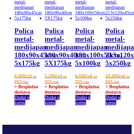
Polica
Polica
Polica
Polica
metal-
metal-
metal-
metal-
medijapan
medijapan
medijapan
medijap
180x90x45cm
180x90x40cm
180x100x50cm,
213x120
5x175kg
5X175kg
5x100kg
5x250kg
6.490
rsd
5.290
rsd
6.690
rsd
10.490
rsd
sa
sa
sa
sa
PDV-om
PDV-om
PDV-om
PDV-om
+ Besplatna
+ Besplatna
+ Besplatna
+ Besplatna
dostava
dostava
dostava
dostava
Dodaj u
Dodaj u
Dodaj u
Dodaj u
korpu
korpu
korpu
korpu