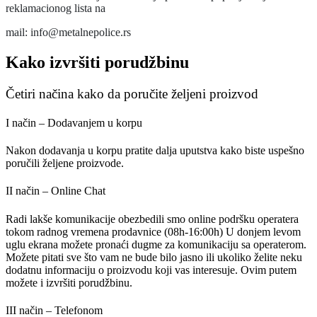
reklamacionog lista na
mail: info@metalnepolice.rs
Kako izvršiti porudžbinu
Četiri načina kako da poručite željeni proizvod
I način – Dodavanjem u korpu
Nakon dodavanja u korpu pratite dalja uputstva kako biste uspešno
poručili željene proizvode.
II način – Online Chat
Radi lakše komunikacije obezbedili smo online podršku operatera
tokom radnog vremena prodavnice (08h-16:00h) U donjem levom
uglu ekrana možete pronaći dugme za komunikaciju sa operaterom.
Možete pitati sve što vam ne bude bilo jasno ili ukoliko želite neku
dodatnu informaciju o proizvodu koji vas interesuje. Ovim putem
možete i izvršiti porudžbinu.
III način – Telefonom