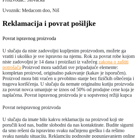
Uvoznik: Medacom doo, Niš
Reklamacija i povrat pošiljke
Povrat ispravnog proizvoda
U slučaju da niste zadovoljni kupljenim proizvodom, možete ga
vratiti i ukoliko je sve ispravno na njemu. Rok za povrat robe kojom
niste zadovoljni je 14 dana i proizilazi iz važećeg
zakona o zaštiti
potrošača
Proizvod mora sadržati sve pripadajuće elemente:
kompletan proizvod, originalno pakovanje (kakav je isporučen).
Proizvod mora biti vraćen u prvobitno stanje bez fizičkih oštećenja i
tragova korišćenja. U slučaju da nemate originalnu kutiju proizvoda
za povrat novca umanjuje se iznos od 50% od prodajne cene koja je
naplaćena. Povrat ispravnog proizvoda je u sopstvenoj režiji kupca
Povrat neispravnog proizvoda
U slučaju da imate bilo kakvu reklamaciju na proizvod koji ste
poručili kod nas, budite slobodni da nas kontaktirate. Budite sigurni
da smo rešeni da ispravimo svaku načinjenu grešku i da rešimo
svaku nastalu situaciju. Reklamciju podnosite popunjavanjem online