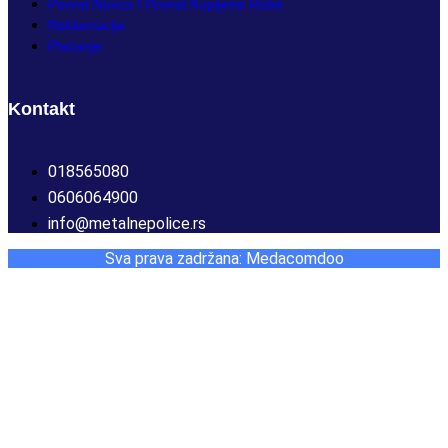
Povrat Novca I Povrat Kupljene Robe
Reklamacije
Plaćanje
Kontakt
018565080
0606064900
info@metalnepolice.rs
Sva prava zadržana: Medacomdoo