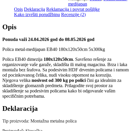
medijapan
Opis
Deklaracija
Reklamacija i povrat pošiljke
Kako izvršiti porudžbinu
Recenzije (2)
Opis
Ponuda važi 24.04.2026 god do 08.05.2026 god
Polica metal-medijapan EB40 180x120x50cm 5x300kg
Polica EB40 dimezija
180x120x50cm
. Savršeno rešenje za
organizovanje vaše garaže, skladišta ili malog magacina. Brza i laka
montaža bez šrafova. Sa podesivim HDF drvenim policama i ramom
od pocinkovanog čelika, nudi visoku otpornost na koroziju.
Njegova velika
nosivost od 300 kg po polici
čini ga idealnim za
skladištenje glomaznih predmeta. Prilagodite svoj prostor za
skladištenje sa podesivim policama kako bi odgovarale vašim
specifičnim potrebama.
Deklaracija
Tip proizvoda: Montažna metalna polica
Proizvođač: Slovačka