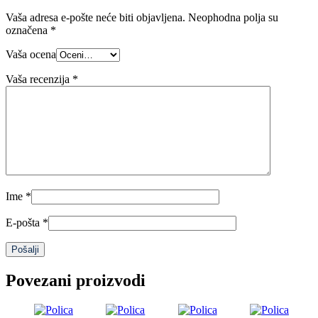
Vaša adresa e-pošte neće biti objavljena.
Neophodna polja su
označena
*
Vaša ocena
Vaša recenzija
*
Ime
*
E-pošta
*
Povezani proizvodi