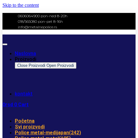
Skip to the content
0606064900 pon-ned 8-20h
018/565080 pon-pet 8-16h
info@metalnepolice.rs
Naslovna
Proizvodi
Close Proizvodi
Open Proizvodi
kontakt
0
rsd
0
Cart
Početna
Svi proizvodi
Police metal-medijapan
(242)