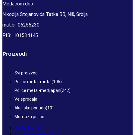
Medacom doo
Nikodija Stojanovića Tatka BB, Niš, Srbija
mat.br. 06255230
PIB: 101534145
Proizvodi
Svi proizvodi
Police metal-metal
(105)
Police metal-medijapan
(242)
Veleprodaja
Akcijska ponuda
(10)
Montaža police
Svi Proizvodi
Police Metal-Metal
(105)