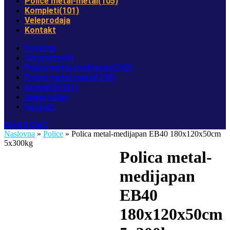
Police metal-metal
(105)
Kompleti
(101)
Veleprodaja
Kontakt
Početna
Svi proizvodi
Police metal-medijapan
(242)
Police metal-metal
(105)
Kompleti
(101)
Veleprodaja
Kontakt
0
rsd
0
Cart
Naslovna
»
Police
» Polica metal-medijapan EB40 180x120x50cm
5x300kg
Polica metal-
medijapan
EB40
180x120x50cm