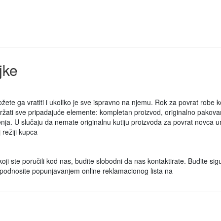
jke
ete ga vratiti i ukoliko je sve ispravno na njemu. Rok za povrat robe koj
žati sve pripadajuće elemente: kompletan proizvod, originalno pakovanj
šćenja. U slučaju da nemate originalnu kutiju proizvoda za povrat novca
režiji kupca
oji ste poručili kod nas, budite slobodni da nas kontaktirate. Budite s
u podnosite popunjavanjem online reklamacionog lista na