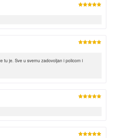
Ocenjeno
sa
5
od 5
Ocenjeno
sa
5
od 5
je tu je. Sve u svemu zadovoljan i policom i
Ocenjeno
sa
5
od 5