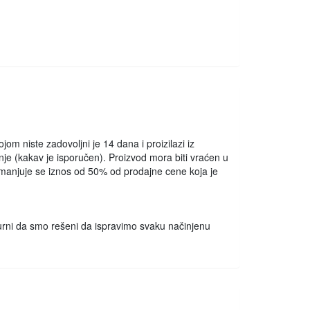
om niste zadovoljni je 14 dana i proizilazi iz
e (kakav je isporučen). Proizvod mora biti vraćen u
 umanjuje se iznos od 50% od prodajne cene koja je
igurni da smo rešeni da ispravimo svaku načinjenu