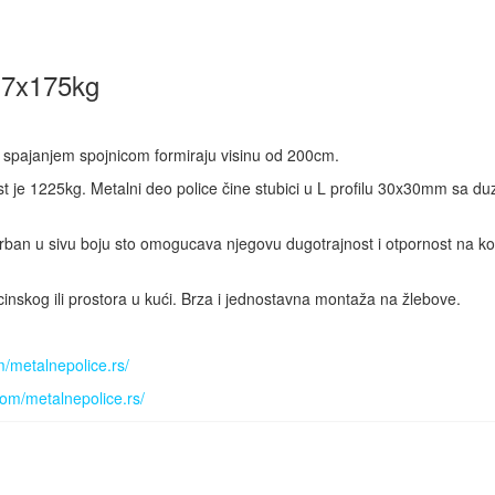
0 7x175kg
ji spajanjem spojnicom formiraju visinu od 200cm.
st je 1225kg. Metalni deo police čine stubici u L profilu 30x30mm sa 
an u sivu boju sto omogucava njegovu dugotrajnost i otpornost na koro
nskog ili prostora u kući. Brza i jednostavna montaža na žlebove.
/metalnepolice.rs/
om/metalnepolice.rs/