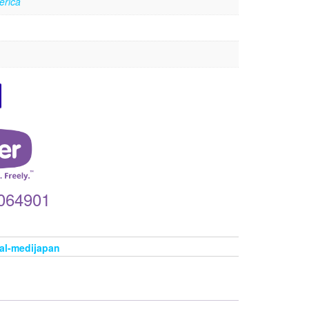
erica
064901
tal-medijapan