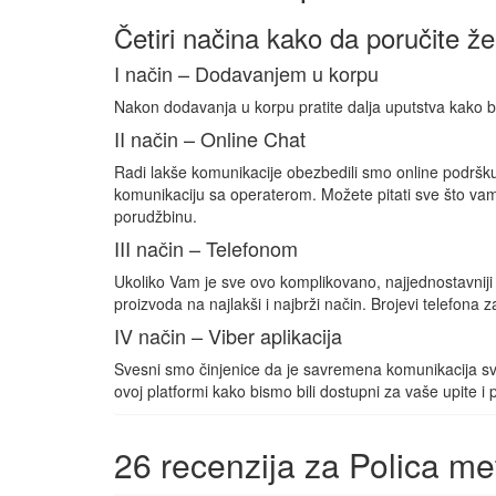
Četiri načina kako da poručite že
I način – Dodavanjem u korpu
Nakon dodavanja u korpu pratite dalja uputstva kako bi
II način – Online Chat
Radi lakše komunikacije obezbedili smo online podr
komunikaciju sa operaterom. Možete pitati sve što vam n
porudžbinu.
III način – Telefonom
Ukoliko Vam je sve ovo komplikovano, najjednostavniji
proizvoda na najlakši i najbrži način. Brojevi telefon
IV način – Viber aplikacija
Svesni smo činjenice da je savremena komunikacija sve
ovoj platformi kako bismo bili dostupni za vaše upite i
26 recenzija za
Polica me