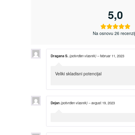
5,0
Na osnovu 26 recenzi
Dragana S.
(potvrđen vlasnik)
–
februar 11, 2023
Veliki skladisni potencijal
Dejan
(potvrđen vlasnik)
–
avgust 19, 2023