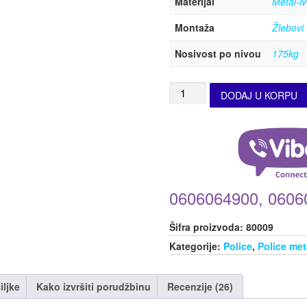
Materijal
Metal-iv
Montaža
Žlebovi
Nosivost po nivou
175kg
DODAJ U KORPU
0606064900, 0606
Šifra proizvoda:
80009
Kategorije:
Police
,
Police me
iljke
Kako izvršiti porudžbinu
Recenzije (26)