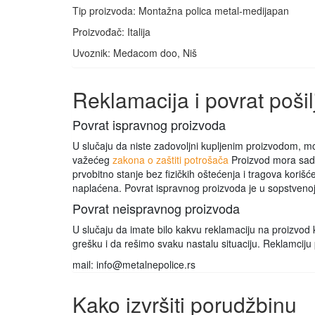
Tip proizvoda: Montažna polica metal-medijapan
Proizvođač: Italija
Uvoznik: Medacom doo, Niš
Reklamacija i povrat pošil
Povrat ispravnog proizvoda
U slučaju da niste zadovoljni kupljenim proizvodom, mož
važećeg
zakona o zaštiti potrošača
Proizvod mora sadr
prvobitno stanje bez fizičkih oštećenja i tragova kori
naplaćena. Povrat ispravnog proizvoda je u sopstvenoj 
Povrat neispravnog proizvoda
U slučaju da imate bilo kakvu reklamaciju na proizvod k
grešku i da rešimo svaku nastalu situaciju. Reklamcij
mail: info@metalnepolice.rs
Kako izvršiti porudžbinu