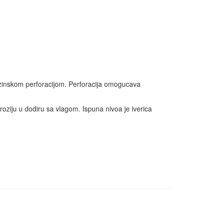
duzinskom perforacijom. Perforacija omogucava
ziju u dodiru sa vlagom. Ispuna nivoa je iverica