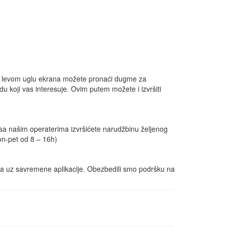
m levom uglu ekrana možete pronaći dugme za
u koji vas interesuje. Ovim putem možete i izvršiti
 sa našim operaterima izvršićete narudžbinu željenog
on-pet od 8 – 16h)
kša uz savremene aplikacije. Obezbedili smo podršku na