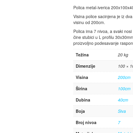
Polica metal-iverica 200x100x
Visina police sacinjena je iz d
visinu od 200cm.
Polica ima 7 nivoa, a svaki nos
čine stubici u L profilu 30x30
proizvoljno podesavanje raspon
Težina
20 kg
Dimenzije
100 × 1
Visina
200cm
Širina
100cm
Dubina
40cm
Boja
Siva
Broj nivoa
7