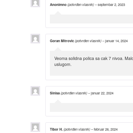
Anonimno
(potvrđen vlasnik)
–
septembar 2, 2023
Goran Mitrovic
(potvrđen vlasnik)
–
januar 14, 2024
Veoma solidna polica sa cak 7 nivoa. Malo 
uslugom.
Sinisa
(potvrđen vlasnik)
–
januar 22, 2024
Tibor H.
(potvrđen vlasnik)
–
februar 26, 2024