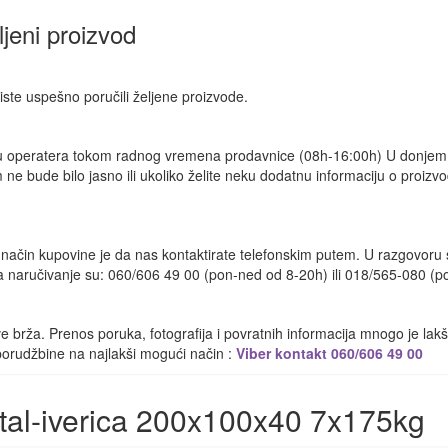
ljeni proizvod
ste uspešno poručili željene proizvode.
šku operatera tokom radnog vremena prodavnice (08h-16:00h) U donje
e bude bilo jasno ili ukoliko želite neku dodatnu informaciju o proizvod
 način kupovine je da nas kontaktirate telefonskim putem. U razgovoru
a za naručivanje su: 060/606 49 00 (pon-ned od 8-20h) ili 018/565-080 (p
 brža. Prenos poruka, fotografija i povratnih informacija mnogo je la
 porudžbine na najlakši mogući način :
Viber kontakt 060/606 49 00
tal-iverica 200x100x40 7x175kg