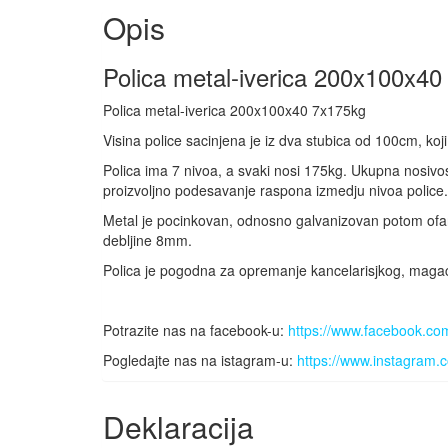
Opis
Polica metal-iverica 200x100x4
Polica metal-iverica 200x100x40 7x175kg
Visina police sacinjena je iz dva stubica od 100cm, ko
Polica ima 7 nivoa, a svaki nosi 175kg. Ukupna nosivo
proizvoljno podesavanje raspona izmedju nivoa police.
Metal je pocinkovan, odnosno galvanizovan potom ofarb
debljine 8mm.
Polica je pogodna za opremanje kancelarisjkog, magaci
Potrazite nas na facebook-u:
https://www.facebook.com
Pogledajte nas na istagram-u:
https://www.instagram.c
Deklaracija