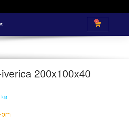
0
kt
-iverica 200x100x40
nika)
-om