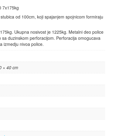
40 7x175kg
va stubica od 100cm, koji spajanjem spojnicom formiraju
i 175kg. Ukupna nosivost je 1225kg. Metalni deo police
mm sa duzinskom perforacijom. Perforacija omogucava
a izmedju nivoa police.
0 × 40 cm