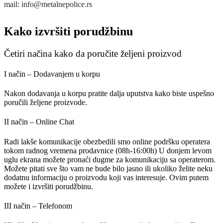
mail: info@metalnepolice.rs
Kako izvršiti porudžbinu
Četiri načina kako da poručite željeni proizvod
I način – Dodavanjem u korpu
Nakon dodavanja u korpu pratite dalja uputstva kako biste uspešno
poručili željene proizvode.
II način – Online Chat
Radi lakše komunikacije obezbedili smo online podršku operatera
tokom radnog vremena prodavnice (08h-16:00h) U donjem levom
uglu ekrana možete pronaći dugme za komunikaciju sa operaterom.
Možete pitati sve što vam ne bude bilo jasno ili ukoliko želite neku
dodatnu informaciju o proizvodu koji vas interesuje. Ovim putem
možete i izvršiti porudžbinu.
III način – Telefonom