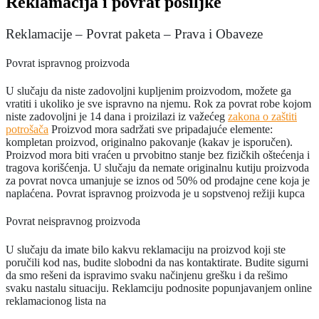
Reklamacija i povrat pošiljke
Reklamacije – Povrat paketa – Prava i Obaveze
Povrat ispravnog proizvoda
U slučaju da niste zadovoljni kupljenim proizvodom, možete ga
vratiti i ukoliko je sve ispravno na njemu. Rok za povrat robe kojom
niste zadovoljni je 14 dana i proizilazi iz važećeg
zakona o zaštiti
potrošača
Proizvod mora sadržati sve pripadajuće elemente:
kompletan proizvod, originalno pakovanje (kakav je isporučen).
Proizvod mora biti vraćen u prvobitno stanje bez fizičkih oštećenja i
tragova korišćenja. U slučaju da nemate originalnu kutiju proizvoda
za povrat novca umanjuje se iznos od 50% od prodajne cene koja je
naplaćena. Povrat ispravnog proizvoda je u sopstvenoj režiji kupca
Povrat neispravnog proizvoda
U slučaju da imate bilo kakvu reklamaciju na proizvod koji ste
poručili kod nas, budite slobodni da nas kontaktirate. Budite sigurni
da smo rešeni da ispravimo svaku načinjenu grešku i da rešimo
svaku nastalu situaciju. Reklamciju podnosite popunjavanjem online
reklamacionog lista na