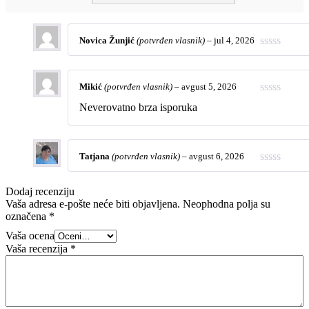
Novica Žunjić
(potvrđen vlasnik)
–
jul 4, 2026
Mikić
(potvrđen vlasnik)
–
avgust 5, 2026
Neverovatno brza isporuka
Tatjana
(potvrđen vlasnik)
–
avgust 6, 2026
Dodaj recenziju
Vaša adresa e-pošte neće biti objavljena.
Neophodna polja su
označena
*
Vaša ocena
Vaša recenzija
*