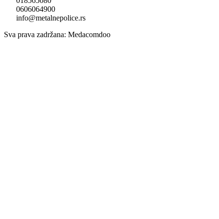
018565080
0606064900
info@metalnepolice.rs
Sva prava zadržana: Medacomdoo