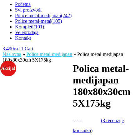
Početna
Svi proizvodi
Police metal-medijapan
(242)
Police metal-metal
(105)
Kompleti
(101)
Veleprodaja
Kontakt
3.490
rsd
1
Cart
Naslovna
»
Police metal-medijapan
» Polica metal-medijapan
180x80x30cm 5X175kg
Polica metal-
Akcija!
medijapan
180x80x30cm
5X175kg
(
3
recenzije
korisnika)