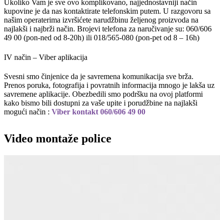
Ukoliko Vam je sve ovo komplikovano, najjednostavniji način
kupovine je da nas kontaktirate telefonskim putem. U razgovoru sa
našim operaterima izvršićete narudžbinu željenog proizvoda na
najlakši i najbrži način. Brojevi telefona za naručivanje su: 060/606
49 00 (pon-ned od 8-20h) ili 018/565-080 (pon-pet od 8 – 16h)
IV način – Viber aplikacija
Svesni smo činjenice da je savremena komunikacija sve brža.
Prenos poruka, fotografija i povratnih informacija mnogo je lakša uz
savremene aplikacije. Obezbedili smo podršku na ovoj platformi
kako bismo bili dostupni za vaše upite i porudžbine na najlakši
mogući način :
Viber kontakt 060/606 49 00
Video montaže police