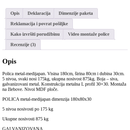
Opis
Deklaracija
Dimenzije paketa
Reklamacija i povrat pošiljke
Kako izvršiti porudžbinu
Video montaže police
Recenzije (3)
Opis
Polica metal-medijapan. Visina 180cm, širina 80cm i dubina 30cm.
5 nivoa, svaki nosi 175kg, ukupna nosivost 875kg. Boja – siva,
galvanizovani metal. Konstrukcija metalna L profil 30×30. Montaža
na žlebove. Nivoi MDF ploče.
POLICA metal-medijapan dimenzija 180x80x30
5 nivoa nosivosti po 175 kg
Ukupne nosivosti 875 kg
GALVANIZOVANA