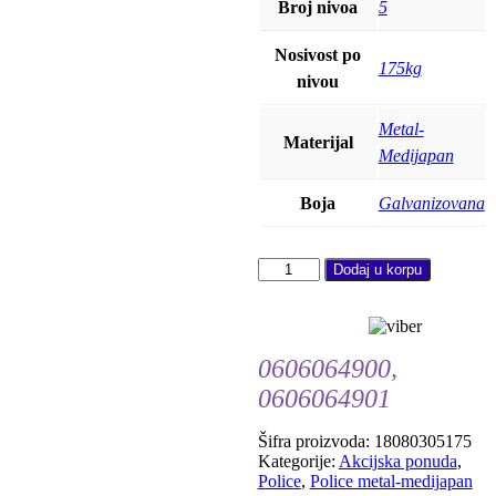
Broj nivoa
5
Nosivost po
175kg
nivou
Metal-
Materijal
Medijapan
Boja
Galvanizovana
Polica
Dodaj u korpu
metal-
medijapan
180x80x30cm
5X175kg
0606064900,
količina
0606064901
Šifra proizvoda:
18080305175
Kategorije:
Akcijska ponuda
,
Police
,
Police metal-medijapan