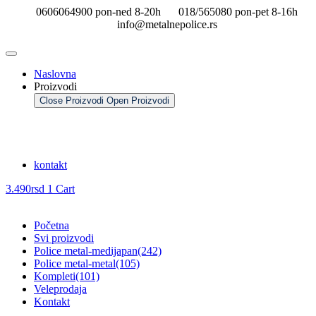
Skip
0606064900 pon-ned 8-20h
018/565080 pon-pet 8-16h
to
info@metalnepolice.rs
the
content
Naslovna
Proizvodi
Close Proizvodi
Open Proizvodi
kontakt
3.490
rsd
1
Cart
Početna
Svi proizvodi
Police metal-medijapan
(242)
Police metal-metal
(105)
Kompleti
(101)
Veleprodaja
Kontakt