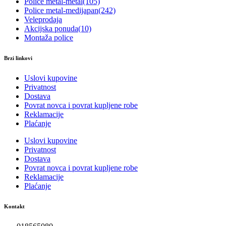
Police metal-metal
(105)
Police metal-medijapan
(242)
Veleprodaja
Akcijska ponuda
(10)
Montaža police
Brzi linkovi
Uslovi kupovine
Privatnost
Dostava
Povrat novca i povrat kupljene robe
Reklamacije
Plaćanje
Uslovi kupovine
Privatnost
Dostava
Povrat novca i povrat kupljene robe
Reklamacije
Plaćanje
Kontakt