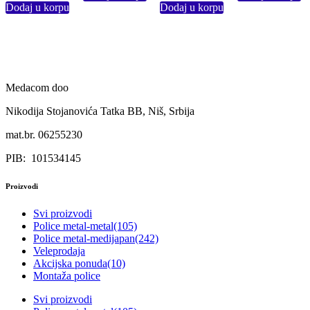
Dodaj u korpu
Dodaj u korpu
Medacom doo
Nikodija Stojanovića Tatka BB, Niš, Srbija
mat.br. 06255230
PIB: 101534145
Proizvodi
Svi proizvodi
Police metal-metal
(105)
Police metal-medijapan
(242)
Veleprodaja
Akcijska ponuda
(10)
Montaža police
Svi proizvodi