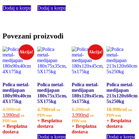
Dodaj u korpu
Dodaj u korpu
Povezani proizvodi
Akcija!
Akcija!
Polica metal-
Polica metal-
Polica metal-
Polica metal-
medijapan
medijapan
medijapan
medijapan
180x90x40cm
180x75x35cm,
180x120x45cm,
213x120x60cm
4X175kg
5X175kg
5x175kg
5x250kg
4.990
rsd
Originalna
4.790
rsd
8.290
rsd
Originalna
10.990
rsd
sa
sa
3.990
rsd
Trenutna
cena
3.990
rsd
Trenutna
cena
sa
PDV-om
sa
PDV-om
cena
je
+ Besplatna
cena
je
+ Besplatna
PDV-om
PDV-om
+ Besplatna
je:
bila:
dostava
+ Besplatna
je:
bila:
dostava
dostava
3.990rsd.
4.990rsd.
dostava
3.990rsd.
8.290rsd.
Dodaj u korpu
Dodaj u korpu