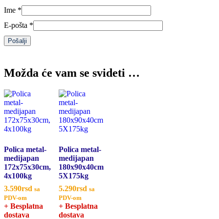
Ime
*
E-pošta
*
Možda će vam se svideti …
Polica metal-
Polica metal-
medijapan
medijapan
172x75x30cm,
180x90x40cm
4x100kg
5X175kg
3.590
rsd
5.290
rsd
sa
sa
PDV-om
PDV-om
+ Besplatna
+ Besplatna
dostava
dostava