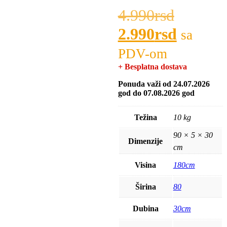
4.990
rsd
Origina
2.990
rsd
cena
Trenut
sa
je
cena
PDV-om
+ Besplatna dostava
bila:
je:
Ponuda važi od 24.07.2026
4.990rs
2.990rs
god do 07.08.2026 god
Težina
10 kg
90 × 5 × 30
Dimenzije
cm
Visina
180cm
Širina
80
Dubina
30cm