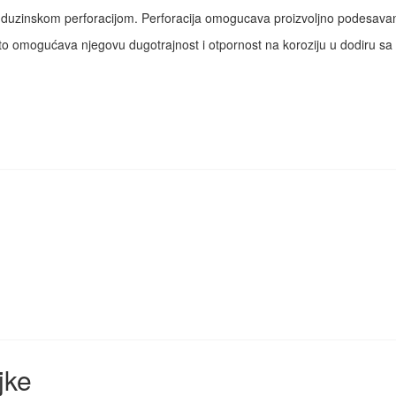
a duzinskom perforacijom. Perforacija omogucava proizvoljno podesavan
što omogućava njegovu dugotrajnost i otpornost na koroziju u dodiru sa
jke