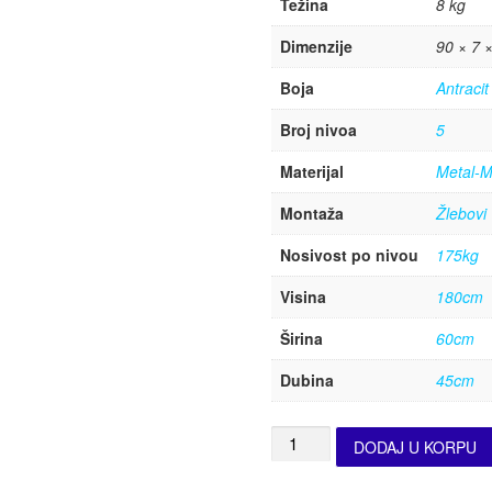
Težina
8 kg
Dimenzije
90 × 7 
Boja
Antracit
Broj nivoa
5
Materijal
Metal-M
Montaža
Žlebovi
Nosivost po nivou
175kg
Visina
180cm
Širina
60cm
Dubina
45cm
DODAJ U KORPU