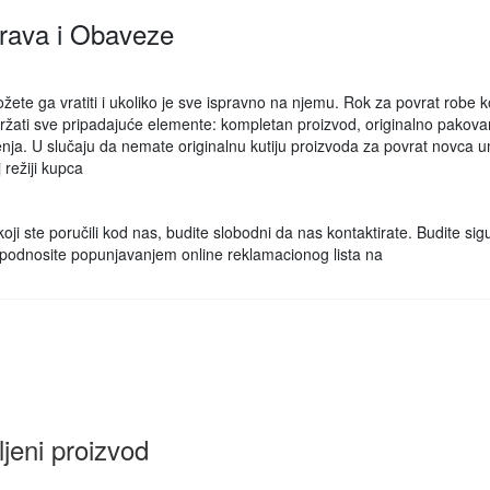
Prava i Obaveze
ete ga vratiti i ukoliko je sve ispravno na njemu. Rok za povrat robe koj
žati sve pripadajuće elemente: kompletan proizvod, originalno pakovanj
šćenja. U slučaju da nemate originalnu kutiju proizvoda za povrat novca
režiji kupca
oji ste poručili kod nas, budite slobodni da nas kontaktirate. Budite s
u podnosite popunjavanjem online reklamacionog lista na
ljeni proizvod