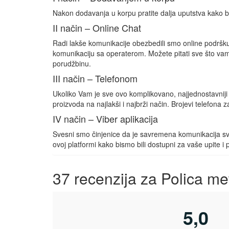
Nakon dodavanja u korpu pratite dalja uputstva kako bi
II način – Online Chat
Radi lakše komunikacije obezbedili smo online podr
komunikaciju sa operaterom. Možete pitati sve što vam n
porudžbinu.
III način – Telefonom
Ukoliko Vam je sve ovo komplikovano, najjednostavniji
proizvoda na najlakši i najbrži način. Brojevi telefon
IV način – Viber aplikacija
Svesni smo činjenice da je savremena komunikacija sve
ovoj platformi kako bismo bili dostupni za vaše upite i
37 recenzija za
Polica me
5,0