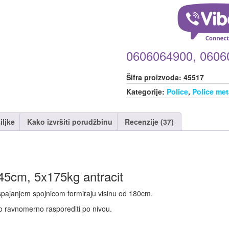
0606064900, 0606
Šifra proizvoda:
45517
Kategorije:
Police
,
Police me
iljke
Kako izvršiti porudžbinu
Recenzije (37)
45cm, 5x175kg antracit
i spajanjem spojnicom formiraju visinu od 180cm.
no ravnomerno rasporediti po nivou.