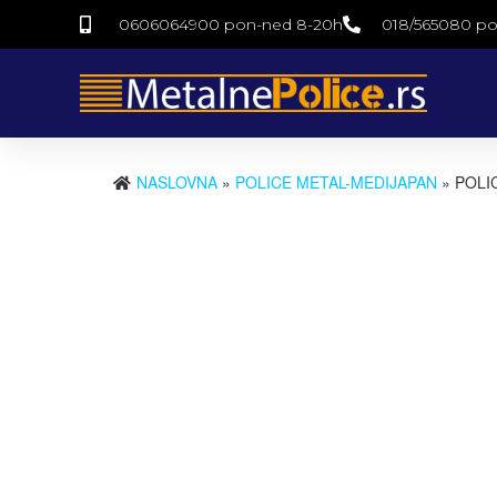
0606064900 pon-ned 8-20h
018/565080 po
NASLOVNA
»
POLICE METAL-MEDIJAPAN
» POLI