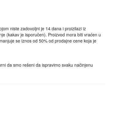
om niste zadovoljni je 14 dana i proizilazi iz
e (kakav je isporučen). Proizvod mora biti vraćen u
 umanjuje se iznos od 50% od prodajne cene koja je
igurni da smo rešeni da ispravimo svaku načinjenu