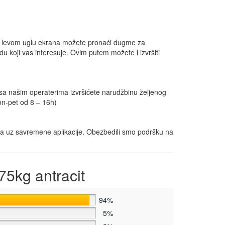
m levom uglu ekrana možete pronaći dugme za
u koji vas interesuje. Ovim putem možete i izvršiti
 sa našim operaterima izvršićete narudžbinu željenog
on-pet od 8 – 16h)
kša uz savremene aplikacije. Obezbedili smo podršku na
5kg antracit
94%
5%