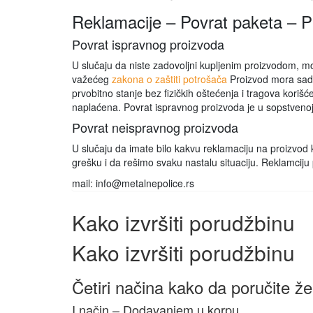
Reklamacije – Povrat paketa – 
Povrat ispravnog proizvoda
U slučaju da niste zadovoljni kupljenim proizvodom, mož
važećeg
zakona o zaštiti potrošača
Proizvod mora sadr
prvobitno stanje bez fizičkih oštećenja i tragova kori
naplaćena. Povrat ispravnog proizvoda je u sopstvenoj 
Povrat neispravnog proizvoda
U slučaju da imate bilo kakvu reklamaciju na proizvod k
grešku i da rešimo svaku nastalu situaciju. Reklamcij
mail: info@metalnepolice.rs
Kako izvršiti porudžbinu
Kako izvršiti porudžbinu
Četiri načina kako da poručite že
I način – Dodavanjem u korpu