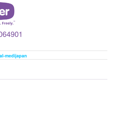
064901
tal-medijapan