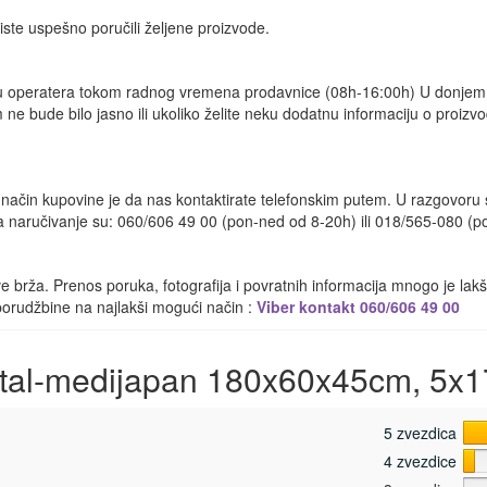
ste uspešno poručili željene proizvode.
šku operatera tokom radnog vremena prodavnice (08h-16:00h) U donje
e bude bilo jasno ili ukoliko želite neku dodatnu informaciju o proizvod
 način kupovine je da nas kontaktirate telefonskim putem. U razgovoru
a za naručivanje su: 060/606 49 00 (pon-ned od 8-20h) ili 018/565-080 (p
 brža. Prenos poruka, fotografija i povratnih informacija mnogo je la
 porudžbine na najlakši mogući način :
Viber kontakt 060/606 49 00
tal-medijapan 180x60x45cm, 5x17
5 zvezdica
4 zvezdice