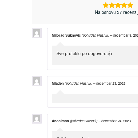
Na osnovu 37 recenzi
Milorad Suknović
(potvrđen vlasnik)
–
decembar 9, 20
Sve proteklo po dogovoru.👍
Mladen
(potvrđen vlasnik)
–
decembar 23, 2023
Anonimno
(potvrđen vlasnik)
–
decembar 24, 2023