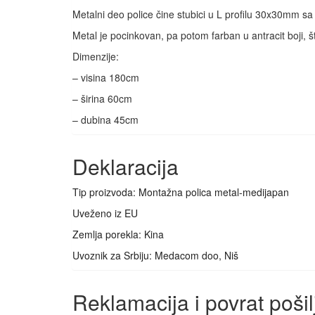
Metalni deo police čine stubici u L profilu 30x30mm s
Metal je pocinkovan, pa potom farban u antracit boji, 
Dimenzije:
– visina 180cm
– širina 60cm
– dubina 45cm
Deklaracija
Tip proizvoda: Montažna polica metal-medijapan
Uveženo iz EU
Zemlja porekla: Kina
Uvoznik za Srbiju: Medacom doo, Niš
Reklamacija i povrat pošil