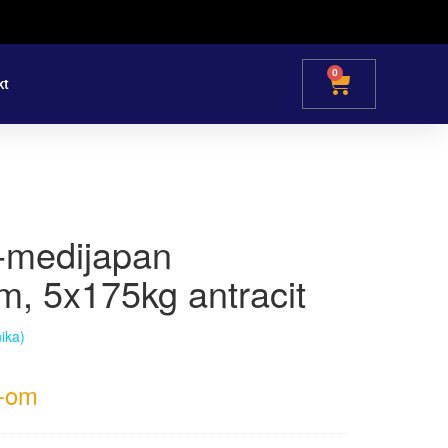
0
kt
l-medijapan
, 5x175kg antracit
nika)
-om