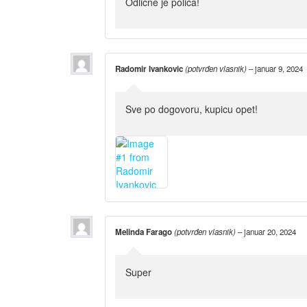
Odlične je polica!
Radomir Ivankovic
(potvrđen vlasnik)
–
januar 9, 2024
Sve po dogovoru, kupicu opet!
Melinda Farago
(potvrđen vlasnik)
–
januar 20, 2024
Super