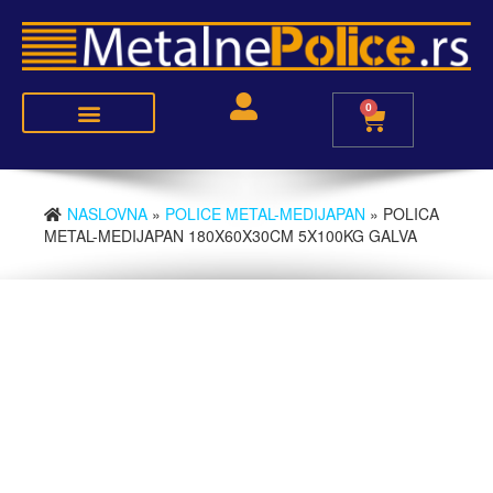
0
Police metal-medijapan
Police metal-metal
NASLOVNA
»
POLICE METAL-MEDIJAPAN
» POLICA
METAL-MEDIJAPAN 180X60X30CM 5X100KG GALVA