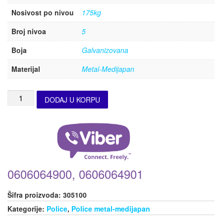
Nosivost po nivou
175kg
Broj nivoa
5
Boja
Galvanizovana
Materijal
Metal-Medijapan
DODAJ U KORPU
0606064900, 0606064901
Šifra proizvoda:
305100
Kategorije:
Police
,
Police metal-medijapan