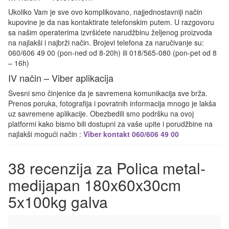
Ukoliko Vam je sve ovo komplikovano, najjednostavniji način
kupovine je da nas kontaktirate telefonskim putem. U razgovoru
sa našim operaterima izvršićete narudžbinu željenog proizvoda
na najlakši i najbrži način. Brojevi telefona za naručivanje su:
060/606 49 00 (pon-ned od 8-20h) ili 018/565-080 (pon-pet od 8
– 16h)
IV način – Viber aplikacija
Svesni smo činjenice da je savremena komunikacija sve brža.
Prenos poruka, fotografija i povratnih informacija mnogo je lakša
uz savremene aplikacije. Obezbedili smo podršku na ovoj
platformi kako bismo bili dostupni za vaše upite i porudžbine na
najlakši mogući način :
Viber kontakt 060/606 49 00
38 recenzija za
Polica metal-
medijapan 180x60x30cm
5x100kg galva