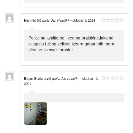
Ivan Ilić Ilić
(potvrđen vlasnik)
–
oktobar 1, 2024
Police su kvalitetne i veoma praktične,lako se
sklapaju i zbog velikog izbora gabaritnih mera
idealne za svaki prostor.
Bojan Stojanović
(potvrđen vlasnik)
–
oktobar 13,
2024