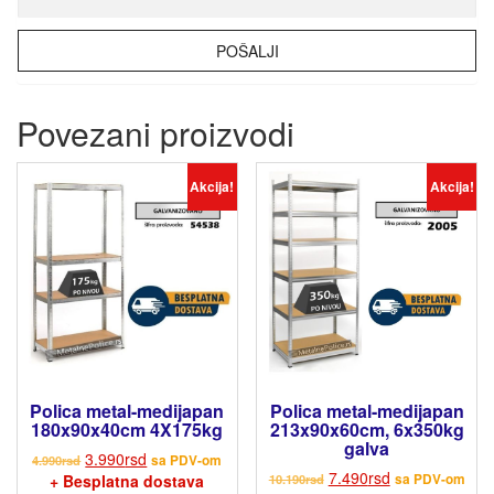
Povezani proizvodi
Akcija!
Akcija!
Polica metal-medijapan
Polica metal-medijapan
180x90x40cm 4X175kg
213x90x60cm, 6x350kg
galva
3.990
rsd
4.990
rsd
sa PDV-om
7.490
rsd
+ Besplatna dostava
10.190
rsd
sa PDV-om