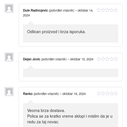
Dule Radivojevic
(potvrđen vlasnik)
–
oktobar 14,
2024
Odlican proizvod i brza isporuka.
Dejan Jovic
(potvrđen vlasnik)
–
oktobar 15, 2024
Ranko
(potvrđen vlasnik)
–
oktobar 16, 2024
Veoma brza dostava.
Polica se za kratko vreme sklopi i mislim da je u
redu za taj novac.