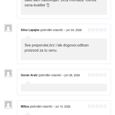
cena-kvalitet 👌
Silvo Lapajne
(potvrđen vlasnik)
–
jun 24, 2026
Sve preporuke,brz i lak dogovor,odlican
proizvod za tu cenu.
Goran Arsić
(potvrđen vlasnik)
–
jun 28, 2026
Milica
(potvrđen vlasnik)
–
jul 10, 2026