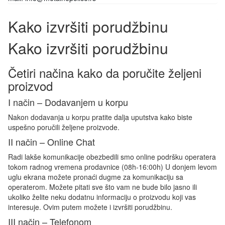
Kako izvršiti porudžbinu
Kako izvršiti porudžbinu
Četiri načina kako da poručite željeni
proizvod
I način – Dodavanjem u korpu
Nakon dodavanja u korpu pratite dalja uputstva kako biste
uspešno poručili željene proizvode.
II način – Online Chat
Radi lakše komunikacije obezbedili smo online podršku operatera
tokom radnog vremena prodavnice (08h-16:00h) U donjem levom
uglu ekrana možete pronaći dugme za komunikaciju sa
operaterom. Možete pitati sve što vam ne bude bilo jasno ili
ukoliko želite neku dodatnu informaciju o proizvodu koji vas
interesuje. Ovim putem možete i izvršiti porudžbinu.
III način – Telefonom