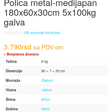
Polica metal-medijapan
180x60x30cm 5x100kg
galva
(
38
recenzije korisnika)
3.790
rsd
sa PDV-om
+ Besplatna dostava
Težina
8 kg
Dimenzije
90 × 7 × 30 cm
Montaža
Žlebovi
Visina
180cm
Širina
60cm
Dubina
30cm