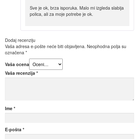
Sve je ok, brza isporuka. Malo mi izgleda slabija
polica, ali za moje potrebe je ok.
Dodaj recenziju
Vaša adresa e-pošte neće biti objavljena.
Neophodna polja su
označena
*
Vaša ocena
Vaša recenzija
*
Ime
*
E-pošta
*