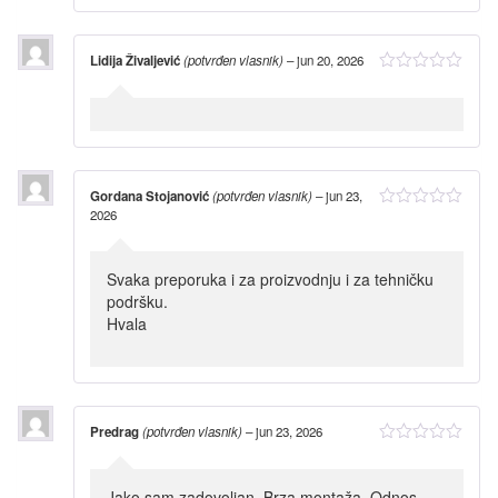
Lidija Živaljević
(potvrđen vlasnik)
–
jun 20, 2026
Gordana Stojanović
(potvrđen vlasnik)
–
jun 23,
2026
Svaka preporuka i za proizvodnju i za tehničku
podršku.
Hvala
Predrag
(potvrđen vlasnik)
–
jun 23, 2026
Jako sam zadovoljan. Brza montaža. Odnos