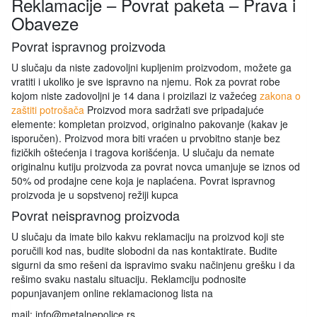
Reklamacije – Povrat paketa – Prava i
Obaveze
Povrat ispravnog proizvoda
U slučaju da niste zadovoljni kupljenim proizvodom, možete ga
vratiti i ukoliko je sve ispravno na njemu. Rok za povrat robe
kojom niste zadovoljni je 14 dana i proizilazi iz važećeg
zakona o
zaštiti potrošača
Proizvod mora sadržati sve pripadajuće
elemente: kompletan proizvod, originalno pakovanje (kakav je
isporučen). Proizvod mora biti vraćen u prvobitno stanje bez
fizičkih oštećenja i tragova korišćenja. U slučaju da nemate
originalnu kutiju proizvoda za povrat novca umanjuje se iznos od
50% od prodajne cene koja je naplaćena. Povrat ispravnog
proizvoda je u sopstvenoj režiji kupca
Povrat neispravnog proizvoda
U slučaju da imate bilo kakvu reklamaciju na proizvod koji ste
poručili kod nas, budite slobodni da nas kontaktirate. Budite
sigurni da smo rešeni da ispravimo svaku načinjenu grešku i da
rešimo svaku nastalu situaciju. Reklamciju podnosite
popunjavanjem online reklamacionog lista na
mail: info@metalnepolice.rs