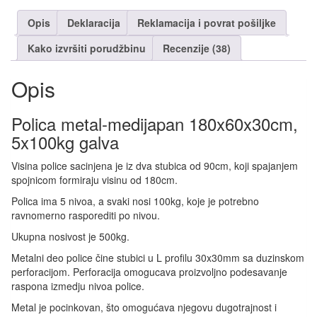
Opis
Deklaracija
Reklamacija i povrat pošiljke
Kako izvršiti porudžbinu
Recenzije (38)
Opis
Polica metal-medijapan 180x60x30cm,
5x100kg galva
Visina police sacinjena je iz dva stubica od 90cm, koji spajanjem
spojnicom formiraju visinu od 180cm.
Polica ima 5 nivoa, a svaki nosi 100kg, koje je potrebno
ravnomerno rasporediti po nivou.
Ukupna nosivost je 500kg.
Metalni deo police čine stubici u L profilu 30x30mm sa duzinskom
perforacijom. Perforacija omogucava proizvoljno podesavanje
raspona izmedju nivoa police.
Metal je pocinkovan, što omogućava njegovu dugotrajnost i