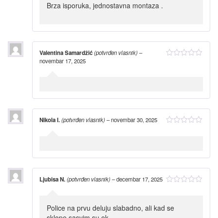
Brza isporuka, jednostavna montaza .
Valentina Samardžić
(potvrđen vlasnik)
–
novembar 17, 2025
Nikola I.
(potvrđen vlasnik)
–
novembar 30, 2025
Ljubisa N.
(potvrđen vlasnik)
–
decembar 17, 2025
Police na prvu deluju slabadno, ali kad se
sklope sasvim su ok