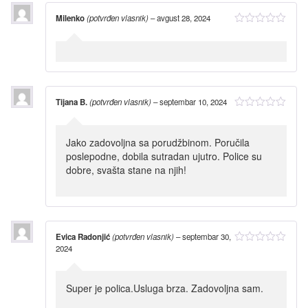
Milenko
(potvrđen vlasnik)
–
avgust 28, 2024
Tijana B.
(potvrđen vlasnik)
–
septembar 10, 2024
Jako zadovoljna sa porudžbinom. Poručila
poslepodne, dobila sutradan ujutro. Police su
dobre, svašta stane na njih!
Evica Radonjić
(potvrđen vlasnik)
–
septembar 30,
2024
Super je polica.Usluga brza. Zadovoljna sam.