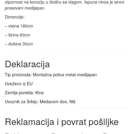
otpornost na koroziju u dodiru sa vlagom. Ispuna nivoa je sirovi
presovani medijapan.
Dimenzije:
– visina 180cm
– širina 60cm
– dubina 30cm
Deklaracija
Tip proizvoda: Montažna polica metal-medijapan
Uveženo iz EU
Zemlja porekla: Kina
Uvoznik za Srbiju: Medacom doo, Niš
Reklamacija i povrat pošiljke