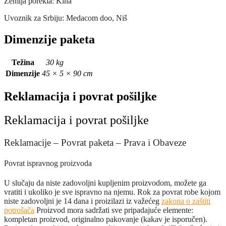
Zemlja porekla: Kina
Uvoznik za Srbiju: Medacom doo, Niš
Dimenzije paketa
Težina
30 kg
Dimenzije
45 × 5 × 90 cm
Reklamacija i povrat pošiljke
Reklamacija i povrat pošiljke
Reklamacije – Povrat paketa – Prava i Obaveze
Povrat ispravnog proizvoda
U slučaju da niste zadovoljni kupljenim proizvodom, možete ga
vratiti i ukoliko je sve ispravno na njemu. Rok za povrat robe kojom
niste zadovoljni je 14 dana i proizilazi iz važećeg
zakona o zaštiti
potrošača
Proizvod mora sadržati sve pripadajuće elemente:
kompletan proizvod, originalno pakovanje (kakav je isporučen).