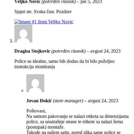
Veljko Novic
(potvrđen vlasnik)
–
jun 5, 2023
Sjajni ste. Svaka čast. Pozdrav
Dragisa Stojkovic
(potvrđen vlasnik)
–
avgust 24, 2023
Police su idealne, samo bih dodao da bi bilo poželjno
instrukcija montiranja
Jovan Đokić
(store manager)
–
avgust 24, 2023
Poštovani,
Na samom pakovanju se nalazi etiketa sa dimenzijama
police, sa unutrašnje strane te etikete sa nalazi šema
(postupak) montaže.
Takođe na našem sajtu, pored slika same police se