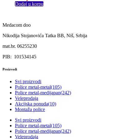
Dodaj u korpu
Medacom doo
Nikodija Stojanovića Tatka BB, Niš, Srbija
mat.br. 06255230
PIB: 101534145
Proizvodi
Svi proizvodi
Police metal-metal
(105)
Police metal-medijapan
(242)
Veleprodaja
Akcijska ponuda
(10)
Montaža police
Svi proizvodi
Police metal-metal
(105)
Police metal-medijapan
(242)
Veleprodaja