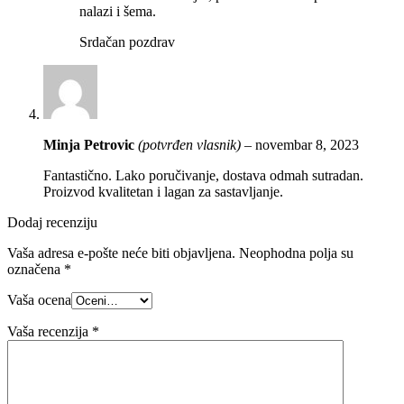
nalazi i šema.
Srdačan pozdrav
Minja Petrovic
(potvrđen vlasnik)
–
novembar 8, 2023
Fantastično. Lako poručivanje, dostava odmah sutradan.
Proizvod kvalitetan i lagan za sastavljanje.
Dodaj recenziju
Vaša adresa e-pošte neće biti objavljena.
Neophodna polja su
označena
*
Vaša ocena
Vaša recenzija
*