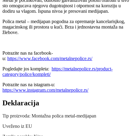
Metal je pocinkovan, odnosno galvanizovan potom ofarban u sivo
sto omogucava njegovu dugotrajnost i otpornost na koroziju u
dodiru sa vlagom. Ispuna nivoa je presovani medijapan.
Polica metal – medijapan pogodna za opremanje kancelarisjkog,
magacinskog ili prostora u kući. Brza i jednostavna montaža na
žlebove.
Potrazite nas na facebook-
u:
https://www.facebook.com/metalnepolice.rs/
Pogledajte jos kompleta:
https://metalnepolice.rs/product-
category/police/kompleti/
Potrazite nas na istagram-u:
https://www.instagram.com/metalnepolice.rs/
Deklaracija
Tip proizvoda: Montažna polica metal-medijapan
Uveženo iz EU