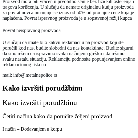
Proizvod mora biti vraćen u prvobitno stanje bez fizičkih oštećenja i
tragova korišćenja. U slučaju da nemate originalnu kutiju proizvoda
za povrat novca umanjuje se iznos od 50% od prodajne cene koja je
naplaćena. Povrat ispravnog proizvoda je u sopstvenoj režiji kupca
Povrat neispravnog proizvoda
U slučaju da imate bilo kakvu reklamaciju na proizvod koji ste
poručili kod nas, budite slobodni da nas kontaktirate. Budite sigurni
da smo rešeni da ispravimo svaku načinjenu grešku i da rešimo
svaku nastalu situaciju. Reklamciju podnosite popunjavanjem online
reklamacionog lista na
mail: info@metalnepolice.rs
Kako izvršiti porudžbinu
Kako izvršiti porudžbinu
Četiri načina kako da poručite željeni proizvod
I način – Dodavanjem u korpu