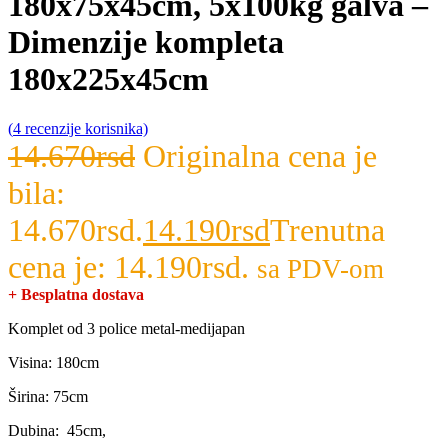
180x75x45cm, 5x100kg galva –
Dimenzije kompleta
180x225x45cm
(
4
recenzije korisnika)
14.670
rsd
Originalna cena je
bila:
14.670rsd.
14.190
rsd
Trenutna
cena je: 14.190rsd.
sa PDV-om
+ Besplatna dostava
Komplet od 3 police metal-medijapan
Visina: 180cm
Širina: 75cm
Dubina: 45cm,