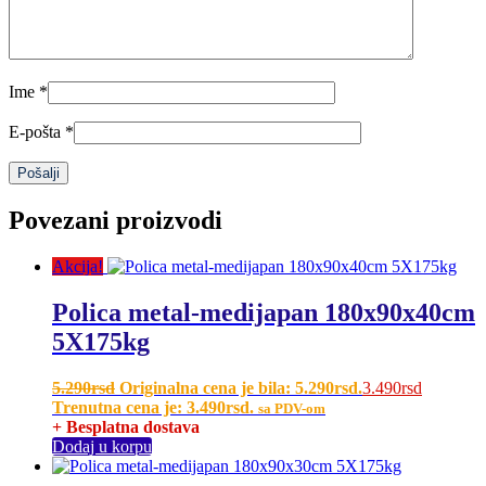
Ime
*
E-pošta
*
Povezani proizvodi
Akcija!
Polica metal-medijapan 180x90x40cm
5X175kg
5.290
rsd
Originalna cena je bila: 5.290rsd.
3.490
rsd
Trenutna cena je: 3.490rsd.
sa PDV-om
+ Besplatna dostava
Dodaj u korpu