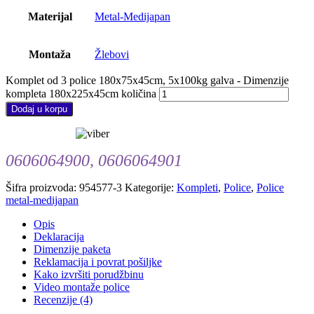
Materijal
Metal-Medijapan
Montaža
Žlebovi
Komplet od 3 police 180x75x45cm, 5x100kg galva - Dimenzije
kompleta 180x225x45cm količina
Dodaj u korpu
0606064900, 0606064901
Šifra proizvoda:
954577-3
Kategorije:
Kompleti
,
Police
,
Police
metal-medijapan
Opis
Deklaracija
Dimenzije paketa
Reklamacija i povrat pošiljke
Kako izvršiti porudžbinu
Video montaže police
Recenzije (4)