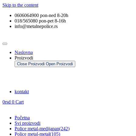
Skip to the content
0606064900 pon-ned 8-20h
018/565080 pon-pet 8-16h
info@metalnepolice.rs
Naslovna
Proizvodi
Close Proizvodi
Open Proizvodi
kontakt
0
rsd
0
Cart
Početna
Svi proizvodi
Police metal-medijapan
(242)
Police metal-metal
(105)