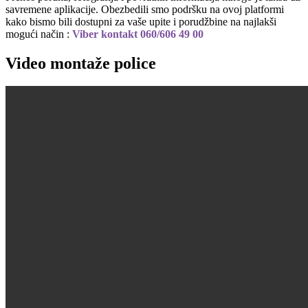
savremene aplikacije. Obezbedili smo podršku na ovoj platformi
kako bismo bili dostupni za vaše upite i porudžbine na najlakši
mogući način :
Viber kontakt 060/606 49 00
Video montaže police