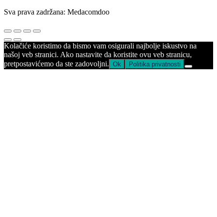
Sva prava zadržana: Medacomdoo
Kolačiće koristimo da bismo vam osigurali najbolje iskustvo na
našoj veb stranici. Ako nastavite da koristite ovu veb stranicu,
pretpostavićemo da ste zadovoljni.
Ok
Politika privatnosti