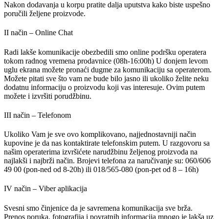
Nakon dodavanja u korpu pratite dalja uputstva kako biste uspešno
poručili željene proizvode.
II način – Online Chat
Radi lakše komunikacije obezbedili smo online podršku operatera
tokom radnog vremena prodavnice (08h-16:00h) U donjem levom
uglu ekrana možete pronaći dugme za komunikaciju sa operaterom.
Možete pitati sve što vam ne bude bilo jasno ili ukoliko želite neku
dodatnu informaciju o proizvodu koji vas interesuje. Ovim putem
možete i izvršiti porudžbinu.
III način – Telefonom
Ukoliko Vam je sve ovo komplikovano, najjednostavniji način
kupovine je da nas kontaktirate telefonskim putem. U razgovoru sa
našim operaterima izvršićete narudžbinu željenog proizvoda na
najlakši i najbrži način. Brojevi telefona za naručivanje su: 060/606
49 00 (pon-ned od 8-20h) ili 018/565-080 (pon-pet od 8 – 16h)
IV način – Viber aplikacija
Svesni smo činjenice da je savremena komunikacija sve brža.
Prenos poruka, fotografija i povratnih informacija mnogo je lakša uz