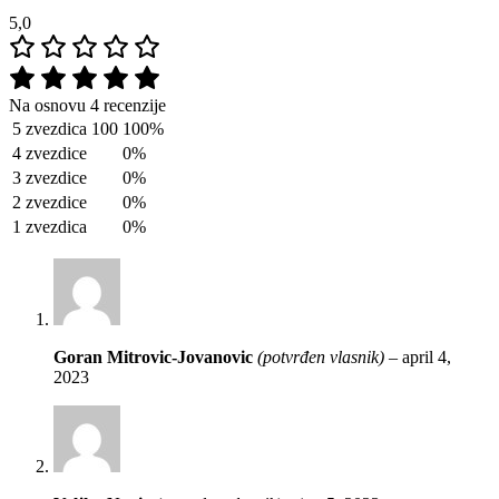
5,0
Na osnovu 4 recenzije
5 zvezdica
100
100%
4 zvezdice
0%
3 zvezdice
0%
2 zvezdice
0%
1 zvezdica
0%
Goran Mitrovic-Jovanovic
(potvrđen vlasnik)
–
april 4,
2023