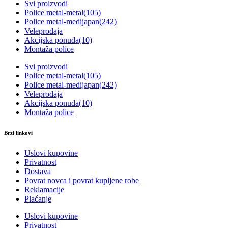
Svi proizvodi
Police metal-metal
(105)
Police metal-medijapan
(242)
Veleprodaja
Akcijska ponuda
(10)
Montaža police
Svi proizvodi
Police metal-metal
(105)
Police metal-medijapan
(242)
Veleprodaja
Akcijska ponuda
(10)
Montaža police
Brzi linkovi
Uslovi kupovine
Privatnost
Dostava
Povrat novca i povrat kupljene robe
Reklamacije
Plaćanje
Uslovi kupovine
Privatnost