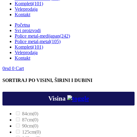
Kompleti
(101)
Veleprodaja
Kontakt
Početna
Svi proizvodi
Police metal-medijapan
(242)
Police metal-metal
(105)
Kompleti
(101)
Veleprodaja
Kontakt
0
rsd
0
Cart
SORTIRAJ PO VISINI, ŠIRINI I DUBINI
Visina
84cm
(0)
87cm
(0)
90cm
(0)
125cm
(0)