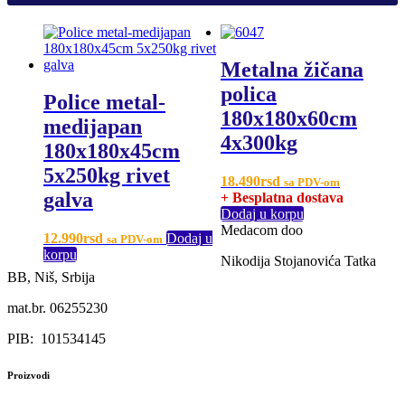
Metalna žičana
polica
Police metal-
180x180x60cm
medijapan
4x300kg
180x180x45cm
5x250kg rivet
18.490
rsd
sa PDV-om
galva
+ Besplatna dostava
Dodaj u korpu
Medacom doo
12.990
rsd
Dodaj u
sa PDV-om
korpu
Nikodija Stojanovića Tatka
BB, Niš, Srbija
mat.br. 06255230
PIB: 101534145
Proizvodi