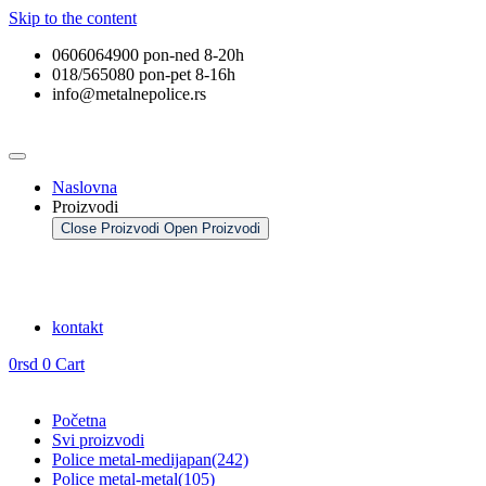
Skip to the content
0606064900 pon-ned 8-20h
018/565080 pon-pet 8-16h
info@metalnepolice.rs
Naslovna
Proizvodi
Close Proizvodi
Open Proizvodi
kontakt
0
rsd
0
Cart
Početna
Svi proizvodi
Police metal-medijapan
(242)
Police metal-metal
(105)